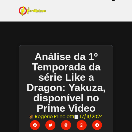
Even
Mangás / Livros /
Tecn
Filmes & Sé
Ga
Análise da 1º
Temporada da
série Like a
Dragon: Yakuza,
disponível no
Prime Video
Rogério Princiotti
17/11/2024