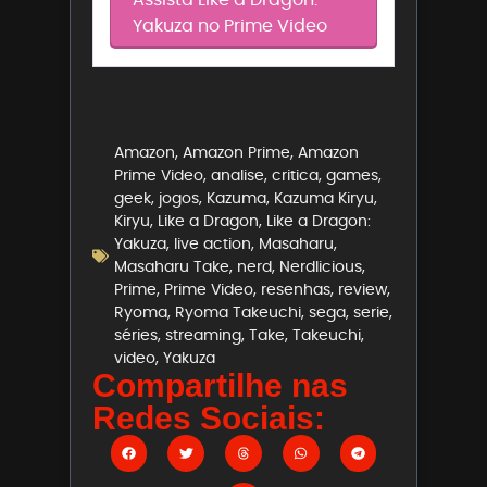
Yakuza no Prime Video
Amazon
,
Amazon Prime
,
Amazon
Prime Video
,
analise
,
critica
,
games
,
geek
,
jogos
,
Kazuma
,
Kazuma Kiryu
,
Kiryu
,
Like a Dragon
,
Like a Dragon:
Yakuza
,
live action
,
Masaharu
,
Masaharu Take
,
nerd
,
Nerdlicious
,
Prime
,
Prime Video
,
resenhas
,
review
,
Ryoma
,
Ryoma Takeuchi
,
sega
,
serie
,
séries
,
streaming
,
Take
,
Takeuchi
,
video
,
Yakuza
Compartilhe nas
Redes Sociais: