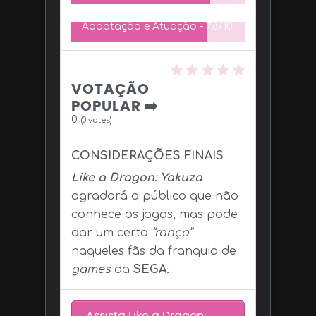
Adaptação e Atuação -
7.8/10
VOTAÇÃO
POPULAR ➡️
0
(
0
votes)
CONSIDERAÇÕES FINAIS
Like a Dragon: Yakuza
agradará o público que não
conhece os jogos, mas pode
dar um certo
“ranço”
naqueles fãs da franquia de
games
da
SEGA.
Assista Like a Dragon: