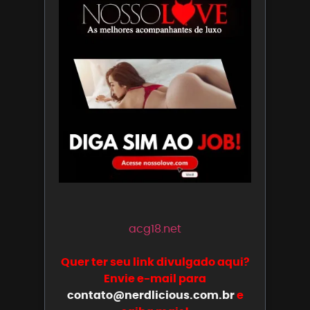
acg18.net
Quer ter seu link divulgado aqui?
Envie e-mail para
contato@nerdlicious.com.br
e