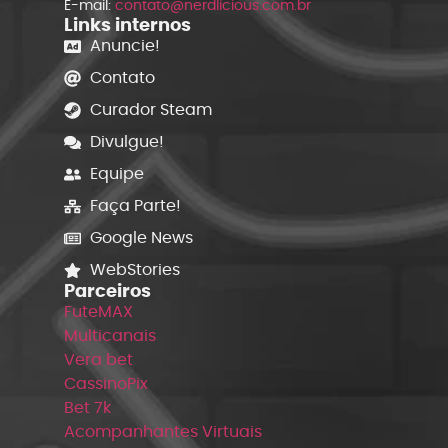
E-mail:
contato@nerdlicious.com.br
Links internos
Anuncie!
Contato
Curador Steam
Divulgue!
Equipe
Faça Parte!
Google News
WebStories
Parceiros
FuteMAX
Multicanais
Vera bet
CassinoPix
Bet 7k
Acompanhantes Virtuais