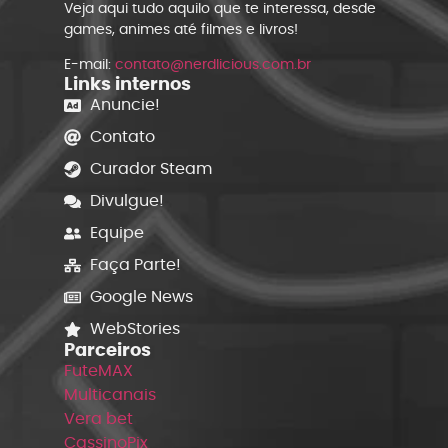
Veja aqui tudo aquilo que te interessa, desde
games, animes até filmes e livros!
E-mail:
contato@nerdlicious.com.br
Links internos
Anuncie!
Contato
Curador Steam
Divulgue!
Equipe
Faça Parte!
Google News
WebStories
Parceiros
FuteMAX
Multicanais
Vera bet
CassinoPix