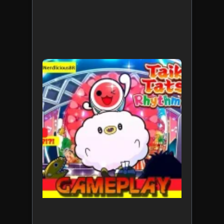
TAIKO N
TATSUJIN
RHYTHM
FESTIVAL
diverte
os fãs d
cultura
japones
17 de
novembro
de 2024
Leia mais
»