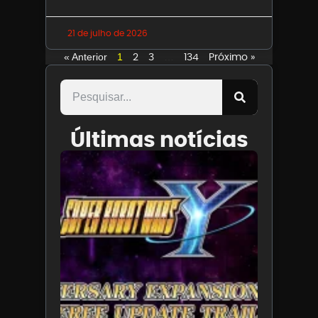
21 de julho de 2026
2
3
134
Próximo »
« Anterior
1
…
Últimas notícias
SUPER
ROBOT
WARS Y
celebra
35 anos
da série
com nov
DLC, já
disponív
5 de agost
de 2026
Leia mais 