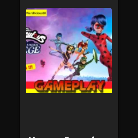
Miraculo
Paris Un
Siege é
divertido
mas mui
caro pel
tempo d
gamepl
oferecid
11 de
novembro 
2024
Leia mais 