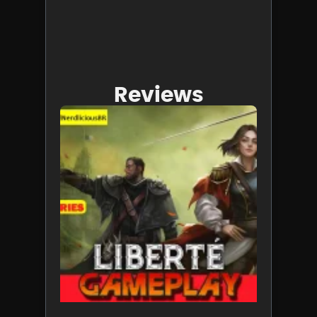
Reviews
Liberte é
uma bo
ideia,
mas mal
otimiza
19 de
novembro
de 2024
Leia mais 