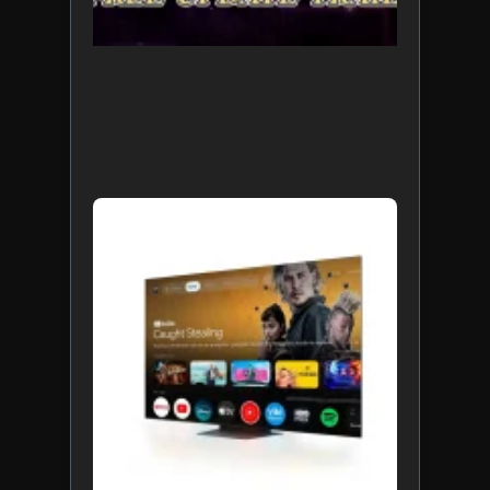
TCL é
pioneira
no
mercad
ao traze
o Gemini
para
Google
TV às
suas
mais
recentes
linhas d
TVs no