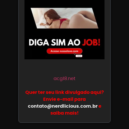
acg18.net
Quer ter seu link divulgado aqui?
Envie e-mail para
contato@nerdlicious.com.br
e
saiba mais!