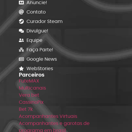
Anuncie!
Contato
Curador Steam
Divulgue!
Equipe
Faça Parte!
Google News
WebStories
Parceiros
FuteMAX
Multicanais
Vera bet
CassinoPix
Bet 7k
Acompanhantes Virtuais
Acompanhantes e garotas de
programa em brasil