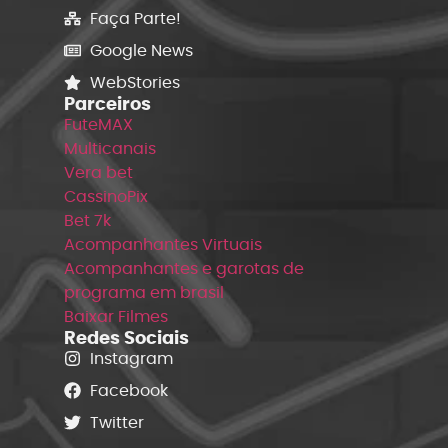
Faça Parte!
Google News
WebStories
Parceiros
FuteMAX
Multicanais
Vera bet
CassinoPix
Bet 7k
Acompanhantes Virtuais
Acompanhantes e garotas de
programa em brasil
Baixar Filmes
Redes Sociais
Instagram
Facebook
Twitter