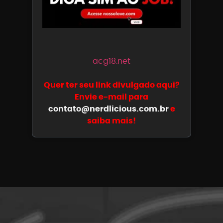
acg18.net
Quer ter seu link divulgado aqui?
Envie e-mail para
contato@nerdlicious.com.br
e
saiba mais!