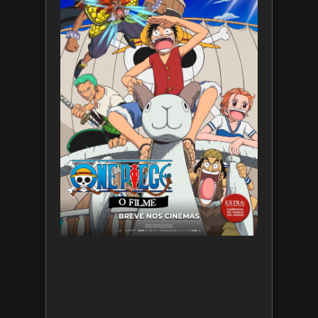
de ONE
PIECE O
Filme
7 de
agosto
de 2026
Leia
mais »