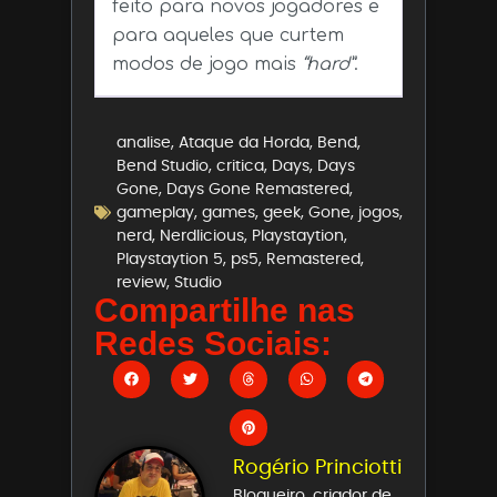
feito para novos jogadores e
para aqueles que curtem
modos de jogo mais
“hard”
.
analise
,
Ataque da Horda
,
Bend
,
Bend Studio
,
critica
,
Days
,
Days
Gone
,
Days Gone Remastered
,
gameplay
,
games
,
geek
,
Gone
,
jogos
,
nerd
,
Nerdlicious
,
Playstaytion
,
Playstaytion 5
,
ps5
,
Remastered
,
review
,
Studio
Compartilhe nas
Redes Sociais:
Rogério Princiotti
Blogueiro, criador de