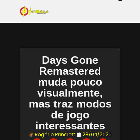
Even
Mangás / Livros /
Tecn
Filmes & Sé
Ga
Days Gone
Remastered
muda pouco
visualmente,
mas traz modos
de jogo
interessantes
Rogério Princiotti
28/04/2025