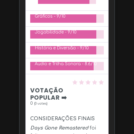
Gráficos -
9/10
Jogabilidade -
9/10
História e Diversão -
9/10
Áudio e Trilha Sonora -
8.6/10
VOTAÇÃO
POPULAR ➡️
0
(
0
votes)
CONSIDERAÇÕES FINAIS
Days Gone Remastered
foi