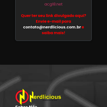
acg18.net
Quer ter seu link divulgado aqui?
Envie e-mail para
contato@nerdlicious.com.br
e
saiba mais!