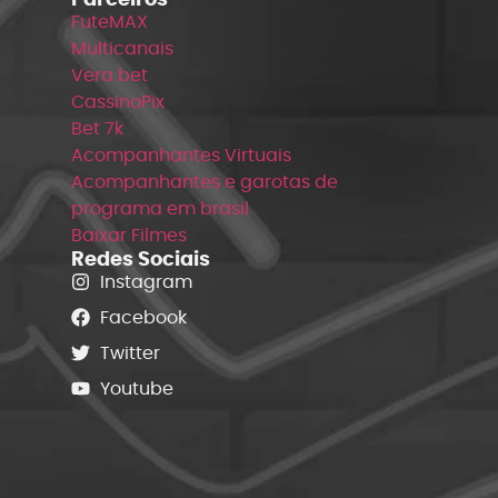
FuteMAX
Multicanais
Vera bet
CassinoPix
Bet 7k
Acompanhantes Virtuais
Acompanhantes e garotas de
programa em brasil
Baixar Filmes
Redes Sociais
Instagram
Facebook
Twitter
Youtube