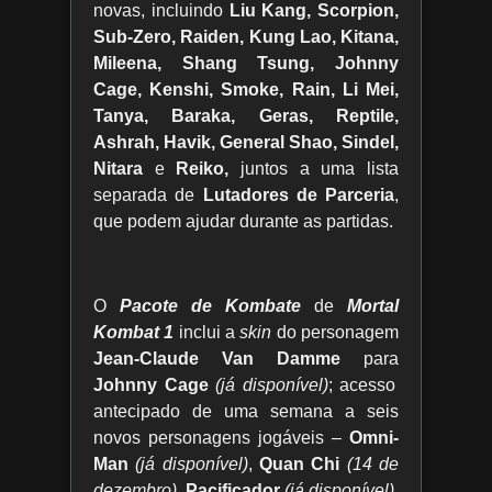
novas, incluindo
Liu Kang, Scorpion,
Sub-Zero, Raiden, Kung Lao, Kitana,
Mileena, Shang Tsung, Johnny
Cage, Kenshi, Smoke, Rain, Li Mei,
Tanya, Baraka, Geras, Reptile,
Ashrah, Havik, General Shao, Sindel,
Nitara
e
Reiko,
juntos a uma lista
separada de
Lutadores de Parceria
,
que podem ajudar durante as partidas.
O
Pacote de Kombate
de
Mortal
Kombat 1
inclui a
skin
do personagem
Jean-Claude Van Damme
para
Johnny Cage
(já disponível)
; acesso
antecipado de uma semana a seis
novos personagens jogáveis –
Omni-
Man
(já disponível)
,
Quan Chi
(14 de
dezembro),
Pacificador
(já disponível)
,