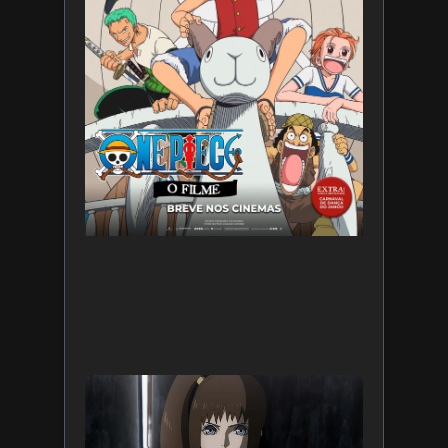
de 2026
Leia
mais »
Star War
Visions
Apresen
– A Non