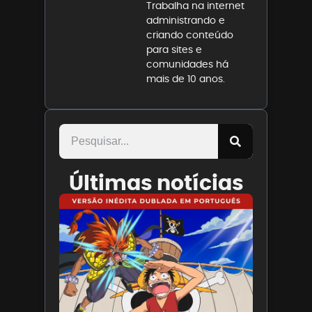
Trabalha na internet
administrando e
criando conteúdo
para sites e
comunidades há
mais de 10 anos.
Últimas notícias
Paris
Filmes
divulga
trailer
de ONE
PIECE O
Filme
7 de
agosto