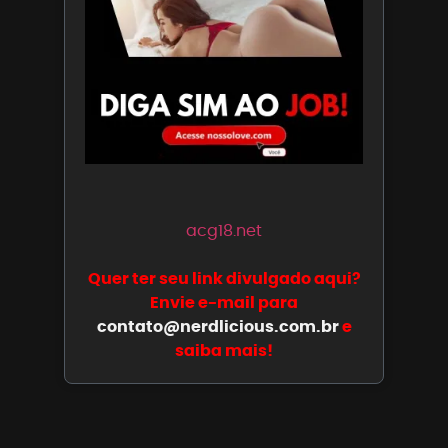
acg18.net
Quer ter seu link divulgado aqui?
Envie e-mail para
contato@nerdlicious.com.br
e
saiba mais!