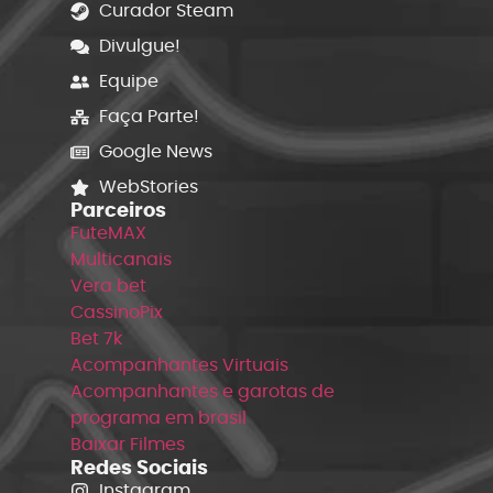
Curador Steam
Divulgue!
Equipe
Faça Parte!
Google News
WebStories
Parceiros
FuteMAX
Multicanais
Vera bet
CassinoPix
Bet 7k
Acompanhantes Virtuais
Acompanhantes e garotas de
programa em brasil
Baixar Filmes
Redes Sociais
Instagram