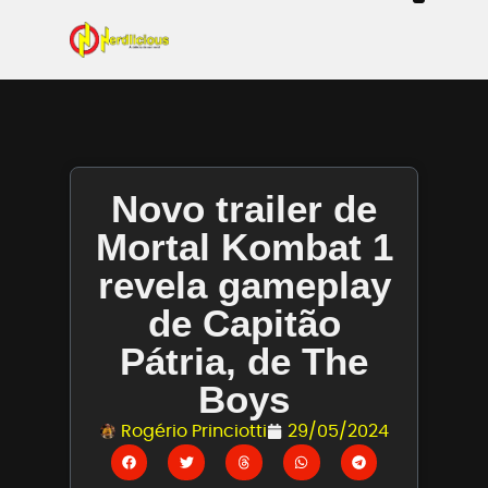
Even
Mangás / Livros /
Tecn
Filmes & Sé
Ga
Novo trailer de
Mortal Kombat 1
revela gameplay
de Capitão
Pátria, de The
Boys
Rogério Princiotti
29/05/2024