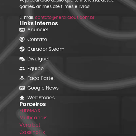
Veja aqui tudo aquilo que te interessa, desde
games, animes até filmes e livros!
E-mail:
contato@nerdlicious.com.br
Links internos
Anuncie!
Contato
Curador Steam
Divulgue!
Equipe
Faça Parte!
Google News
WebStories
Parceiros
FuteMAX
Multicanais
Vera bet
CassinoPix