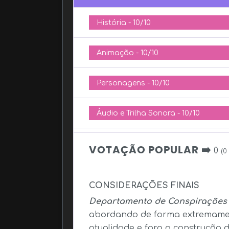
História -
10/10
Animação -
10/10
Personagens -
10/10
Áudio e Trilha Sonora -
10/10
VOTAÇÃO POPULAR ➡️
0
(
0
CONSIDERAÇÕES FINAIS
Departamento de Conspirações
abordando de forma extremament
atualidade e fora a construção 