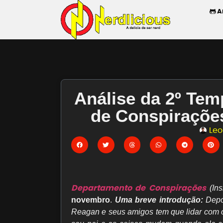
A
Análise da 2º Te
de Conspirações
Leo
Departamento de Conspirações
(In
novembro
.
Uma breve introdução:
Depo
Reagan e seus amigos tem que lidar com o