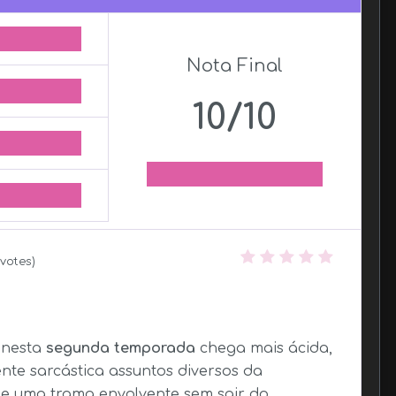
Nota Final
10/10
votes)
nesta
segunda temporada
chega mais ácida,
e sarcástica assuntos diversos da
de uma trama envolvente sem sair do