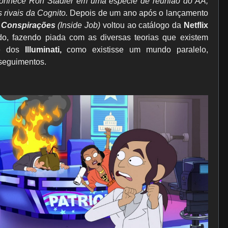
onhece Ron Stadler em uma espécie de reunião do AA,
s rivais da Cognito.
Depois de um ano após o lançamento
 Conspirações
(Inside Job)
voltou ao catálogo da
Netflix
do, fazendo piada com as diversas teorias que existem
 dos
Illuminati,
como existisse um mundo paralelo,
 seguimentos.