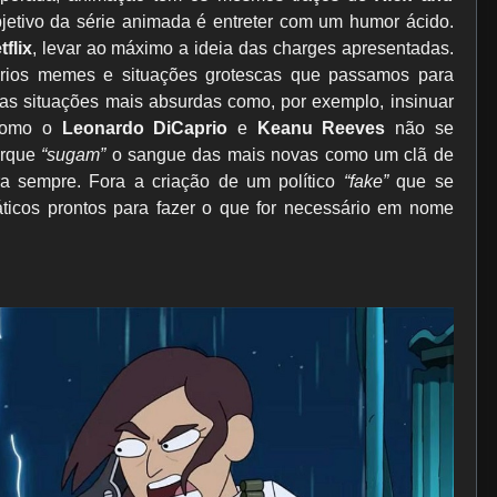
objetivo da série animada é entreter com um humor ácido.
tflix
, levar ao máximo a ideia das charges apresentadas.
ários memes e situações grotescas que passamos para
 as situações mais absurdas como, por exemplo, insinuar
omo o
Leonardo DiCaprio
e
Keanu Reeves
não se
orque
“sugam”
o sangue das mais novas como um clã de
a sempre. Fora a criação de um político
“fake”
que se
náticos prontos para fazer o que for necessário em nome