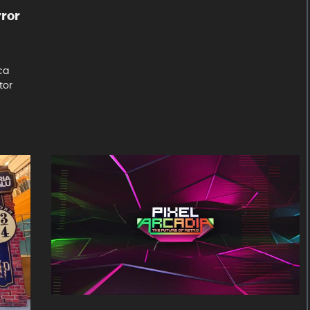
rror
ca
tor