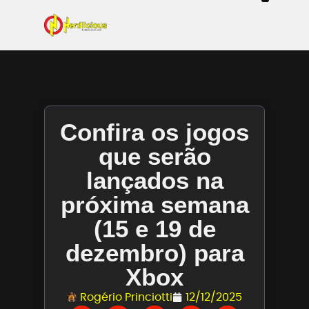
Even
Mangás / Livros /
Tecn
Filmes & Sé
Ga
Confira os jogos
que serão
lançados na
próxima semana
(15 e 19 de
dezembro) para
Xbox
Rogério Princiotti
12/12/2025