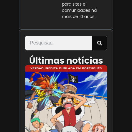
para sites e
comunidades há
mais de 10 anos.
Últimas notícias
Paris
Filmes
divulga
trailer
de ONE
PIECE O
Filme
7 de
agosto
de 2026
Leia