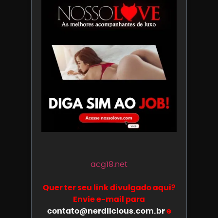
acg18.net
Quer ter seu link divulgado aqui?
Envie e-mail para
contato@nerdlicious.com.br
e