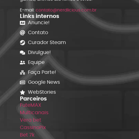
E-mail:
contato@nerdlicious.com.br
Links internos
Anuncie!
Contato
Curador Steam
Divulgue!
Equipe
Faça Parte!
Google News
WebStories
Parceiros
FuteMAX
Multicanais
Vera bet
CassinoPix
Bet 7k