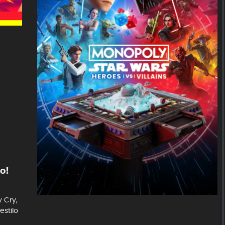
o!
 Cry,
stilo