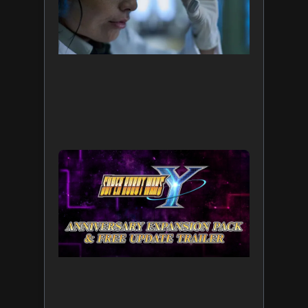
(6).
Confira
motivos
para
assistir!
5 de agost
de 2026
Leia mais 
SUPER
ROBOT
WARS Y
celebra
35 anos
da série
com nov
DLC, já
disponív
5 de agost
de 2026