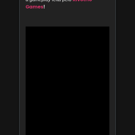
Games
!