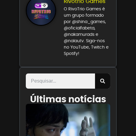
Rivotrio Games
O RivoTrio Games é
um grupo formado
por @shina_games,
@oficialfabeta,
@nakamurads e
@nalautv. Siga-nos
no YouTube, Twitch e
Spotify!
Últimas notícias
Insaciáv
chega
aos
cinemas
nesta
quinta