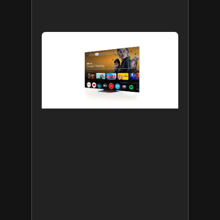
Leia mais 
TCL é
pioneira
no
mercad
ao traze
o Gemini
para
Google
TV às
suas
mais
recentes
linhas d
TVs no
Brasil
5 de
agosto de
2026
Leia mais