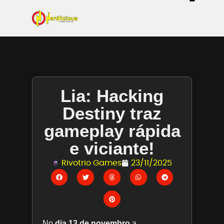
Even
Mangás / Livros /
Tecn
Filmes & Sé
Ga
Lia: Hacking
Destiny traz
gameplay rápida
e viciante!
Rivotrio Games
23/11/2025
No
dia 13 de novembro
a