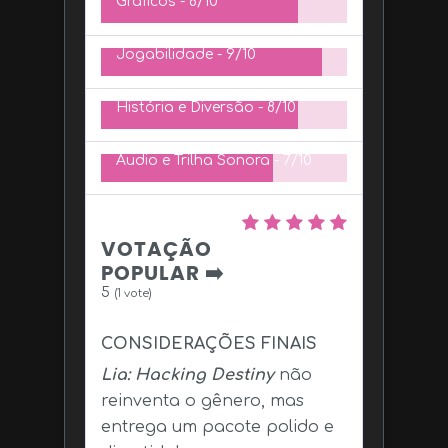
Gráficos -
8/10
Jogabilidade -
9/10
História e Diversão -
8/10
Áudio e Trilha Sonora -
7/10
VOTAÇÃO
POPULAR ➡️
5
(
1
vote)
CONSIDERAÇÕES FINAIS
Lia: Hacking Destiny
não
reinventa o gênero, mas
entrega um pacote polido e