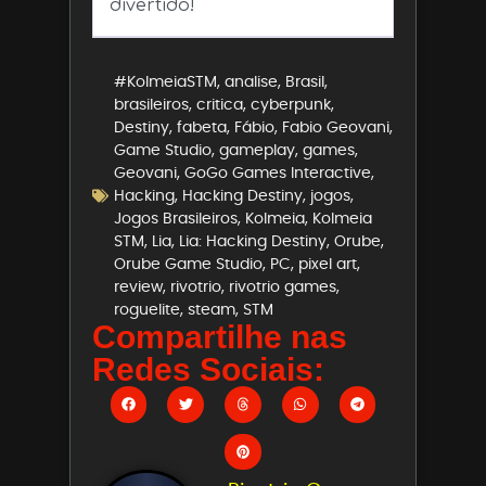
divertido!
#KolmeiaSTM
,
analise
,
Brasil
,
brasileiros
,
critica
,
cyberpunk
,
Destiny
,
fabeta
,
Fábio
,
Fabio Geovani
,
Game Studio
,
gameplay
,
games
,
Geovani
,
GoGo Games Interactive
,
Hacking
,
Hacking Destiny
,
jogos
,
Jogos Brasileiros
,
Kolmeia
,
Kolmeia
STM
,
Lia
,
Lia: Hacking Destiny
,
Orube
,
Orube Game Studio
,
PC
,
pixel art
,
review
,
rivotrio
,
rivotrio games
,
roguelite
,
steam
,
STM
Compartilhe nas
Redes Sociais: