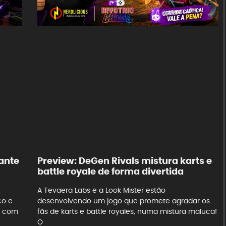
ante
Preview: DeGen Rivals mistura karts e
battle royale de forma divertida
A Tevaera Labs e a Look Mister estão
co e
desenvolvendo um jogo que promete agradar os
e com
fãs de karts e battle royales, numa mistura maluca!
O