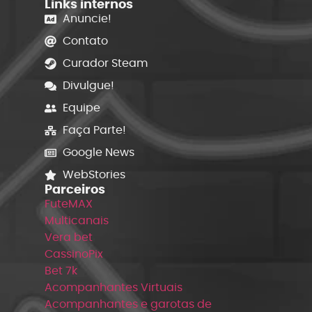
Links internos
Anuncie!
Contato
Curador Steam
Divulgue!
Equipe
Faça Parte!
Google News
WebStories
Parceiros
FuteMAX
Multicanais
Vera bet
CassinoPix
Bet 7k
Acompanhantes Virtuais
Acompanhantes e garotas de