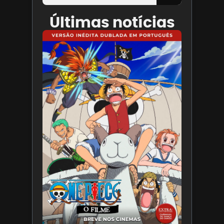
Últimas notícias
Paris
Filmes
divulga
trailer
de ONE
PIECE O
Filme
7 de
agosto
de 2026
Leia
mais »