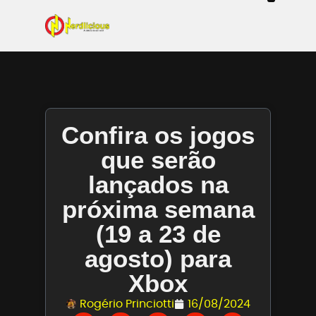
Even
Mangás / Livros /
Tecn
Filmes & Sé
Ga
Confira os jogos
que serão
lançados na
próxima semana
(19 a 23 de
agosto) para
Xbox
Rogério Princiotti
16/08/2024