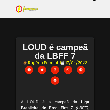
Even
Mangás / Livros /
Tecn
Filmes & Sé
Ga
LOUD é campeã
da LBFF 7
Rogério Princiotti
17/04/2022
A
LOUD
é a campeã da
Liga
Brasileira de Free Fire 7
(LBFF)
,