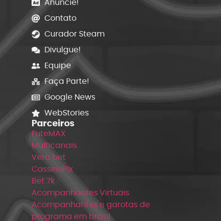
Anuncie!
Contato
Curador Steam
Divulgue!
Equipe
Faça Parte!
Google News
WebStories
Parceiros
FuteMAX
Multicanais
Vera bet
CassinoPix
Bet 7k
Acompanhantes Virtuais
Acompanhantes e garotas de
programa em brasil