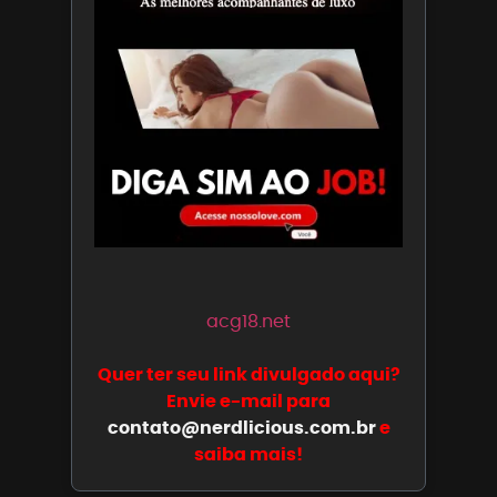
acg18.net
Quer ter seu link divulgado aqui?
Envie e-mail para
contato@nerdlicious.com.br
e
saiba mais!