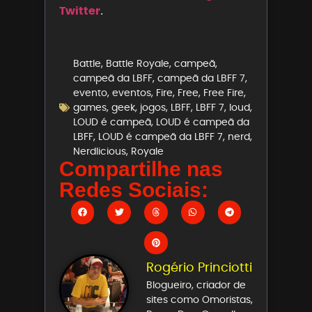
Twitter
.
Battle
,
Battle Royale
,
campeã
,
campeã da LBFF
,
campeã da LBFF 7
,
evento
,
eventos
,
Fire
,
Free
,
Free Fire
,
games
,
geek
,
jogos
,
LBFF
,
LBFF 7
,
loud
,
LOUD é campeã
,
LOUD é campeã da
LBFF
,
LOUD é campeã da LBFF 7
,
nerd
,
Nerdlicious
,
Royale
Compartilhe nas
Redes Sociais:
Rogério Princiotti
Blogueiro, criador de
sites como Omoristas,