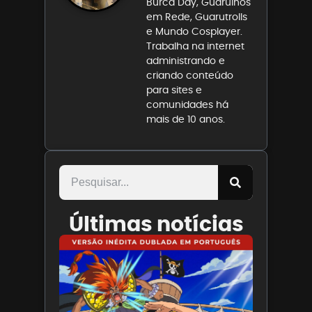
Burca Day, Guarulhos
em Rede, Guarutrolls
e Mundo Cosplayer.
Trabalha na internet
administrando e
criando conteúdo
para sites e
comunidades há
mais de 10 anos.
Últimas notícias
Paris
Filmes
divulga
trailer
de ONE
PIECE O