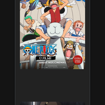
Filme
7 de
agosto
de 2026
Leia
mais »
Star War