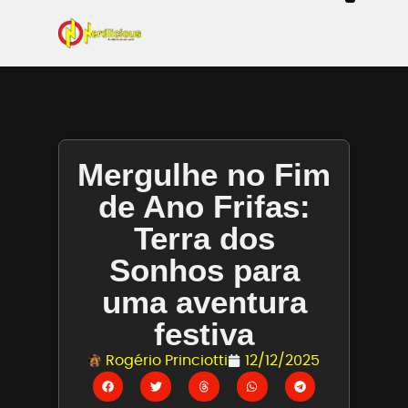
Even
Mangás / Livros /
Tecn
Filmes & Sé
Ga
Mergulhe no Fim
de Ano Frifas:
Terra dos
Sonhos para
uma aventura
festiva
Rogério Princiotti
12/12/2025