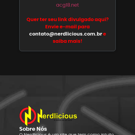
acg18.net
Quer ter seu link divulgado aqui?
Envie e-mail para
contato@nerdlicious.com.br
e
saiba mais!
Sobre Nós
O Nerdlicious é um site que tem como intuito