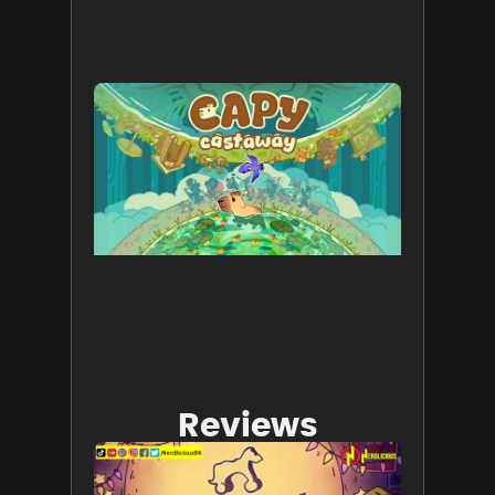
Leia mais 
Capy
Castawa
o cozy
game q
você
precisa
conhece
já está
disponív
no Stea
6 de agost
de 2026
Leia mais 
Reviews
Projecte
Dreams:
Um jogo