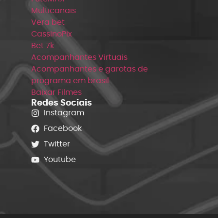
Multicanais
Vera bet
CassinoPix
Bet 7k
Acompanhantes Virtuais
Acompanhantes e garotas de
programa em brasil
Baixar Filmes
Redes Sociais
Instagram
Facebook
Twitter
Youtube