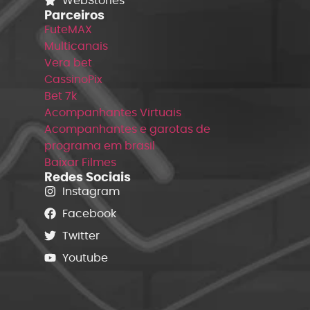
WebStories
Parceiros
FuteMAX
Multicanais
Vera bet
CassinoPix
Bet 7k
Acompanhantes Virtuais
Acompanhantes e garotas de
programa em brasil
Baixar Filmes
Redes Sociais
Instagram
Facebook
Twitter
Youtube