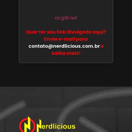
acg18.net
Quer ter seu link divulgado aqui?
Envie e-mail para
contato@nerdlicious.com.br
e
saiba mais!