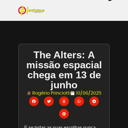
Even
Mangás / Livros /
Tecn
Filmes & Sé
Ga
The Alters: A
missão espacial
chega em 13 de
junho
Rogério Princiotti
10/06/2025
E se todas as suas escolhas nunca