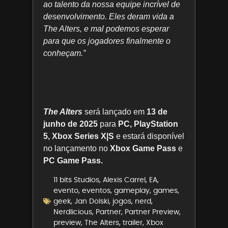
ao talento da nossa equipe incrível de
desenvolvimento. Eles deram vida a
The Alters, e mal podemos esperar
para que os jogadores finalmente o
conheçam.”
The Alters
será lançado em
13 de
junho de 2025
para
PC, PlayStation
5, Xbox Series X|S
e estará disponível
no lançamento no
Xbox Game Pass
e
PC Game Pass.
11 bits Studios
,
Alexis Carrel
,
EA
,
evento
,
eventos
,
gameplay
,
games
,
geek
,
Jan Dolski
,
jogos
,
nerd
,
Nerdlicious
,
Partner
,
Partner Preview
,
preview
,
The Alters
,
trailer
,
Xbox