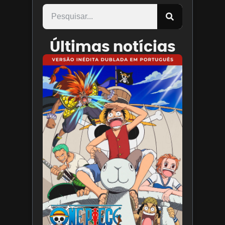
Últimas notícias
Paris
Filmes
divulga
trailer
de ONE
PIECE O
Filme
7 de
agosto
de 2026
Leia
mais »