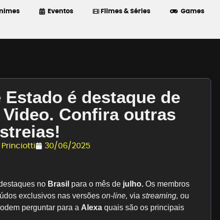
nimes
Eventos
Filmes & Séries
Games
 Estado é destaque de
 Video. Confira outras
streias!
Princiotti
30/06/2025
 destaques no
Brasil
para o mês de
julho.
Os membros
eúdos exclusivos nas versões
on-line,
via
streaming,
ou
odem perguntar para a
Alexa
quais são os principais