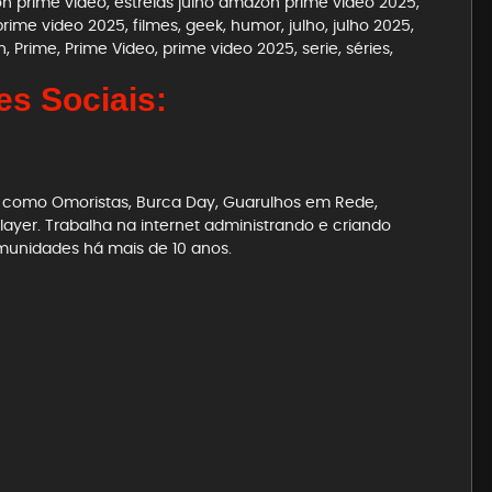
on prime video
,
estreias julho amazon prime video 2025
,
 prime video 2025
,
filmes
,
geek
,
humor
,
julho
,
julho 2025
,
n
,
Prime
,
Prime Video
,
prime video 2025
,
serie
,
séries
,
s Sociais:
es como Omoristas, Burca Day, Guarulhos em Rede,
ayer. Trabalha na internet administrando e criando
munidades há mais de 10 anos.