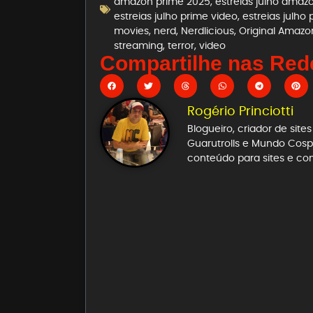
amazon prime 2025
,
estreias julho amaz
estreias julho prime video
,
estreias julho
movies
,
nerd
,
Nerdlicious
,
Original Amazo
streaming
,
terror
,
video
Compartilhe nas Rede
Rogério Princiotti
Blogueiro, criador de sit
Guarutrolls e Mundo Cospl
conteúdo para sites e co