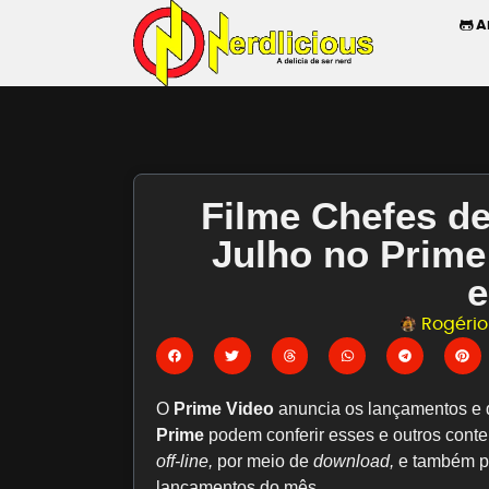
A
Filme Chefes de
Julho no Prime
e
Rogério 
O
Prime Video
anuncia os lançamentos e
Prime
podem conferir esses e outros cont
off-line,
por meio de
download,
e também p
lançamentos do mês.