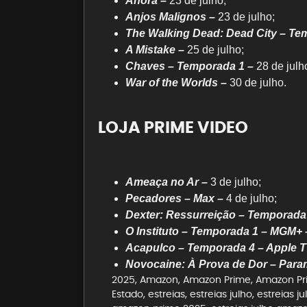
Anora –
23 de julho;
Anjos Malignos –
23 de julho;
The Walking Dead: Dead City – Te
A Mistake –
25 de julho;
Chaves – Temporada 1 –
28 de julh
War of the Worlds –
30 de julho.
LOJA PRIME VIDEO
Ameaça no Ar –
3 de julho;
Pecadores – Max –
4 de julho;
Dexter: Ressurreição – Temporada
O Instituto – Temporada 1 – MGM+ 
Acapulco – Temporada 4 – Apple T
Novocaine: À Prova de Dor – Para
2025
,
Amazon
,
Amazon Prime
,
Amazon Pr
Estado
,
estreias
,
estreias julho
,
estreias j