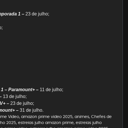
mporada 1 –
23 de julho;
o;
 1 – Paramount+ –
11 de julho;
–
13 de julho;
V+ –
23 de julho;
mount+ –
31 de julho.
ime Video
,
amazon prime video 2025
,
animes
,
Chefes de
ulho 2025
,
estreias julho amazon prime
,
estreias julho