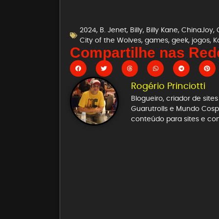
2024
,
B. Jenet
,
Billy
,
Billy Kane
,
ChinaJoy
,
City of the Wolves
,
games
,
geek
,
jogos
,
K
Compartilhe nas Rede
Rogério Princiotti
Blogueiro, criador de sit
Guarutrolls e Mundo Cospl
conteúdo para sites e co