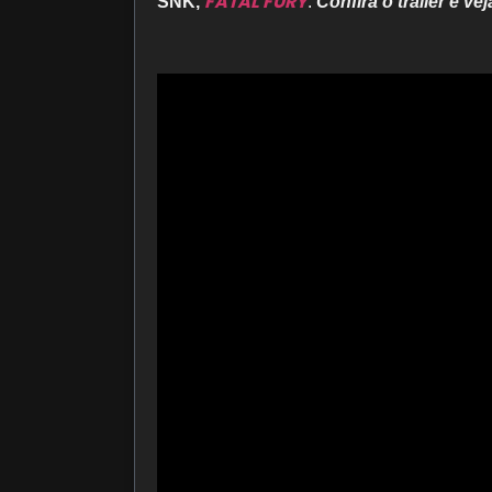
FATAL FURY
SNK,
.
Confira o trailer e v