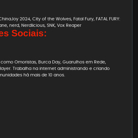
ChinaJoy 2024
,
City of the Wolves
,
Fatal Fury
,
FATAL FURY:
ane
,
nerd
,
Nerdlicious
,
SNK
,
Vox Reaper
s Sociais:
es como Omoristas, Burca Day, Guarulhos em Rede,
ayer. Trabalha na internet administrando e criando
munidades há mais de 10 anos.