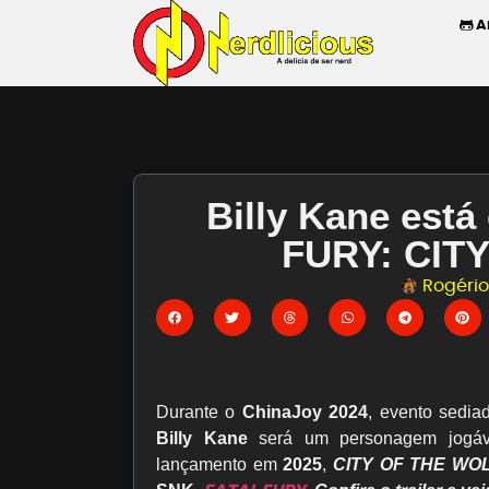
A
Billy Kane est
FURY: CIT
Rogério 
Durante o
ChinaJoy 2024
, evento sedi
Billy Kane
será um personagem jog
lançamento em
2025
,
CITY OF THE WO