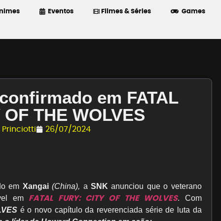
nimes
Eventos
Filmes & Séries
Games
á confirmado em FATAL
Y OF THE WOLVES
Princiotti
26/07/2024
ado em
Xangai
(China),
a
SNK
anunciou que o veterano
FATAL FURY: CITY OF THE WOLVES
ável em
. Com
LVES
é o novo capítulo da reverenciada série de luta da