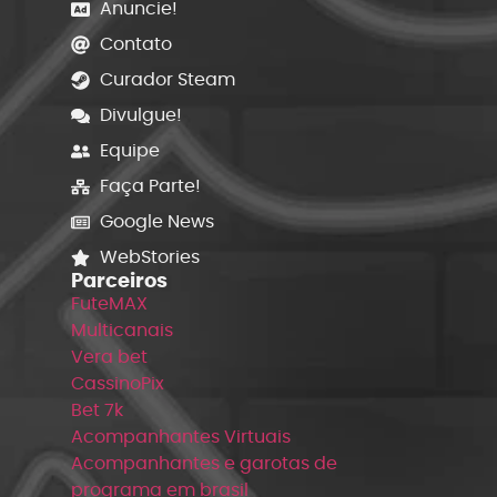
Anuncie!
Contato
Curador Steam
Divulgue!
Equipe
Faça Parte!
Google News
WebStories
Parceiros
FuteMAX
Multicanais
Vera bet
CassinoPix
Bet 7k
Acompanhantes Virtuais
Acompanhantes e garotas de
programa em brasil