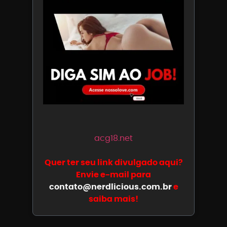
acg18.net
Quer ter seu link divulgado aqui?
Envie e-mail para
contato@nerdlicious.com.br
e
saiba mais!