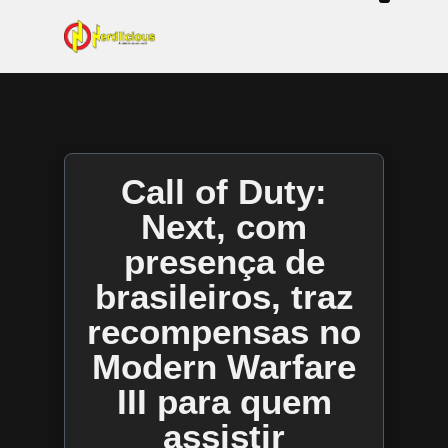
Even
Mangás / Livros /
Tecn
Filmes & Sé
Ga
Call of Duty:
Next, com
presença de
brasileiros, traz
recompensas no
Modern Warfare
III para quem
assistir