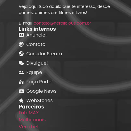
Veja aqui tudo aquilo que te interessa, desde
games, animes até filmes e livros!
E-mail:
contato@nerdlicious.com.br
Links internos
Anuncie!
Contato
Curador Steam
Divulgue!
Equipe
Faça Parte!
Google News
WebStories
Parceiros
FuteMAX
Multicanais
Vera bet