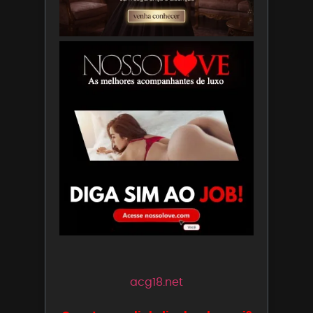
acg18.net