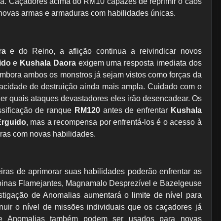
ia. Caçadores acima do RM10 capazes de reprimir o caos
 novas armas e armaduras com habilidades únicas.
ra
e do Reino, a aflição continua a reivindicar novos
ido
e
Kushala Daora
exigem uma resposta imediata dos
Embora ambos os monstros já sejam vistos como forças da
pacidade de destruição ainda mais ampla. Cuidado com o
zer quais ataques devastadores eles irão desencadear. Os
ssificação de ranque
RM120
antes de enfrentar
Kushala
Erguido
, mas a recompensa por enfrentá-los é o acesso à
uras com novas habilidades.
as de aprimorar suas habilidades poderão enfrentar as
inas Flamejantes, Magnamalo Desprezível e Bazelgeuse
stigação de Anomalias aumentará o limite de nível para
uir o nível de missões individuais que os caçadores já
de Anomalias também podem ser usados ​​para novas