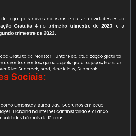
s do jogo, pois novos monstros e outras novidades estão
zação Gratuita 4
no
primeiro trimestre de 2023
, e a
undo trimestre de 2023
.
ação Gratuita de Monster Hunter Rise
,
atualização gratuita
om
,
evento
,
eventos
,
games
,
geek
,
gratuita
,
jogos
,
Monster
ter Rise: Sunbreak
,
nerd
,
Nerdlicious
,
Sunbreak
s Sociais:
es como Omoristas, Burca Day, Guarulhos em Rede,
ayer. Trabalha na internet administrando e criando
munidades há mais de 10 anos.