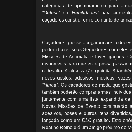
categorias de aprimoramento para arm
“Defesa”
ou
“Habilidades”
para aumentos
caçadores construírem o conjunto de armad
Caçadores que se apegaram aos aldeões 
podem trazer seus Seguidores com eles 
Missões de Anomalia e Investigações. Ce
disponíveis para que você possa passar m
o desafio. A atualização gratuita 3 tamb
novos gestos, adesivos, músicas, voze
“Hinoa”.
Os caçadores de moda que gostam
também poderão comprar armas individuais
juntamente com uma lista expandida de
Novas Missões de Evento continuarão 
adesivos, poses e outros itens diverti
lançada como um
DLC
gratuito. Este ené
Real no Reino e é um amigo próximo do
M