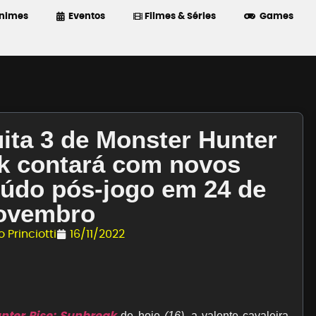
nimes
Eventos
Filmes & Séries
Games
uita 3 de Monster Hunter
k contará com novos
eúdo pós-jogo em 24 de
ovembro
 Princiotti
16/11/2022
nter Rise: Sunbreak
de hoje
(16)
, a valente cavaleira