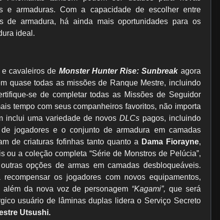
as e armaduras. Com a capacidade de escolher entre
 de armadura, há ainda mais oportunidades para os
ura ideal.
e cavaleiros de
Monster Hunter Rise: Sunbreak
agora
em quase todas as missões de Ranque Mestre, incluindo
rtifique-se de completar todas as Missões de Seguidor
ais tempo com seus companheiros favoritos, não importa
ém inclui uma variedade de novos
DLCs
pagos, incluindo
s de jogadores e o conjunto de armadura em camadas
 de criaturas fofinhas tanto quanto a
Dama Fiorayne
,
 ou a coleção completa “Série de Monstros de Pelúcia”,
 outras opções de armas em camadas desbloqueáveis.
a recompensar os jogadores com novos equipamentos,
dos, além da nova voz de personagem
“Kagami”,
que será
rgico usuário de lâminas duplas lidera o Serviço Secreto
estre Utsushi.