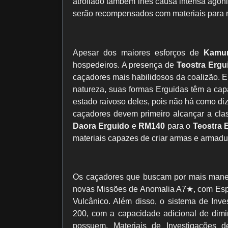
atrofiado também lhes causa intensa agon
serão recompensados ​​com materiais para
Apesar dos maiores esforços de
Kamu
hospedeiros. A presença de
Teostra Ergu
caçadores mais habilidosos da coalizão. 
natureza, suas formas Erguidas têm a ca
estado raivoso deles, pois não há como di
caçadores devem primeiro alcançar a cla
Daora Erguido
e
RM140
para o
Teostra 
materiais capazes de criar armas e armad
Os caçadores que buscam por mais maneir
novas Missões de Anomalia A7★, com Esp
Vulcânico. Além disso, o sistema de Inve
200, com a capacidade adicional de dimin
possuem. Materiais de Investigações 