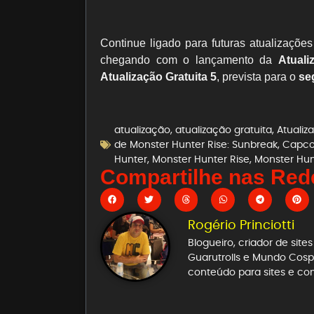
Continue ligado para futuras atualizaçõe
chegando com o lançamento da
Atuali
Atualização Gratuita 5
, prevista para o
seg
atualização
,
atualização gratuita
,
Atualiz
de Monster Hunter Rise: Sunbreak
,
Capc
Hunter
,
Monster Hunter Rise
,
Monster Hun
Compartilhe nas Rede
Rogério Princiotti
Blogueiro, criador de sit
Guarutrolls e Mundo Cospl
conteúdo para sites e co