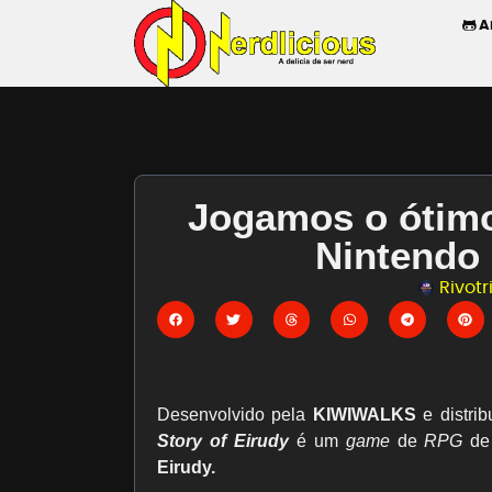
A
Jogamos o ótim
Nintendo 
Rivot
Desenvolvido pela
KIWIWALKS
e distri
Story of Eirudy
é um
game
de
RPG
de 
Eirudy.