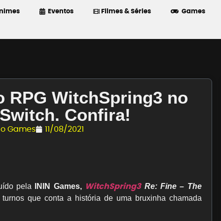
nimes
Eventos
Filmes & Séries
Games
o RPG WitchSpring3 no
Switch. Confira!
rio Games
11/08/2021
WitchSpring3
buído pela
ININ Games,
Re: Fine – The
turnos que conta a história de uma bruxinha chamada