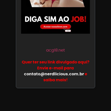
acg18.net
Quer ter seu link divulgado aqui?
Envie e-mail para
contato@nerdlicious.com.br
e
saiba mais!