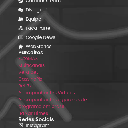
Curador Steam
Divulgue!
Equipe
Faça Parte!
Google News
WebStories
Parceiros
FuteMAX
Multicanais
Vera bet
CassinoPix
Bet 7k
Acompanhantes Virtuais
Acompanhantes e garotas de
programa em brasil
Baixar Filmes
Redes Sociais
Instagram