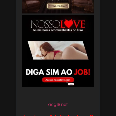
acg18.net