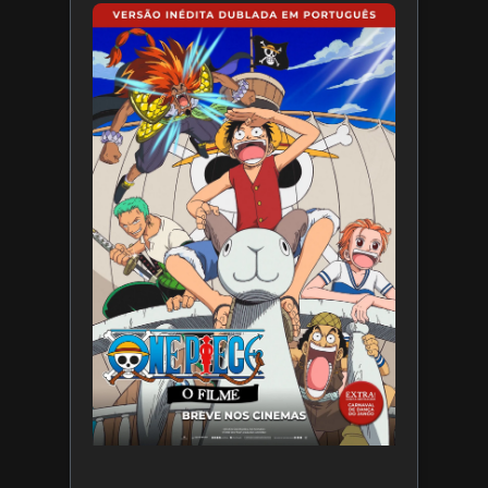
Paris
Filmes
divulga
trailer
de ONE
PIECE O
Filme
7 de
agosto
de 2026
Leia
mais »