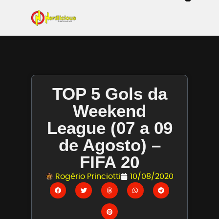
Even
Mangás / Livros /
Tecn
Filmes & Sé
Ga
TOP 5 Gols da
Weekend
League (07 a 09
de Agosto) –
FIFA 20
Rogério Princiotti
10/08/2020