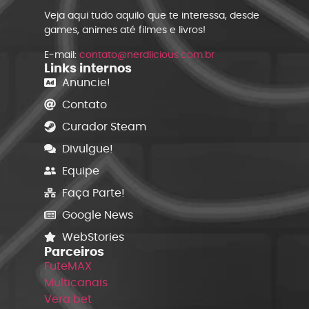
Veja aqui tudo aquilo que te interessa, desde
games, animes até filmes e livros!
E-mail:
contato@nerdlicious.com.br
Links internos
Anuncie!
Contato
Curador Steam
Divulgue!
Equipe
Faça Parte!
Google News
WebStories
Parceiros
FuteMAX
Multicanais
Vera bet