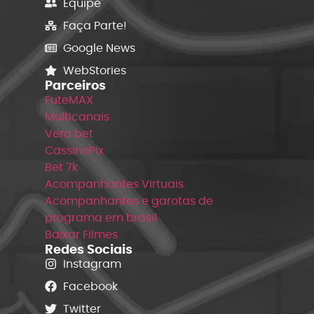
Equipe
Faça Parte!
Google News
WebStories
Parceiros
FuteMAX
Multicanais
Vera bet
CassinoPix
Bet 7k
Acompanhantes Virtuais
Acompanhantes e garotas de
programa em brasil
Baixar Filmes
Redes Sociais
Instagram
Facebook
Twitter