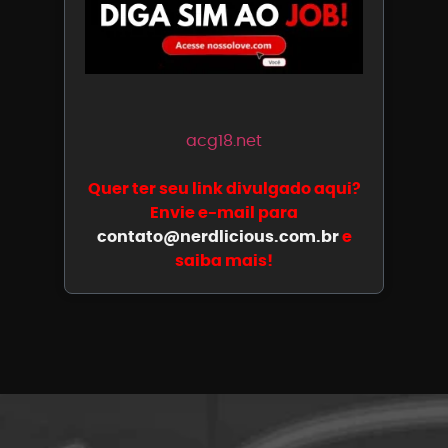
acg18.net
Quer ter seu link divulgado aqui?
Envie e-mail para
contato@nerdlicious.com.br
e
saiba mais!