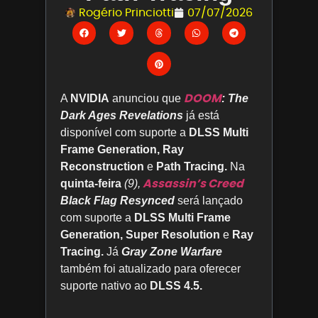
Rogério Princiotti
07/07/2026
DOOM
A
NVIDIA
anunciou que
: The
Dark Ages Revelations
já está
disponível com suporte a
DLSS Multi
Frame Generation, Ray
Reconstruction
e
Path Tracing.
Na
Assassin’s Creed
quinta-feira
(9),
Black Flag Resynced
será lançado
com suporte a
DLSS Multi Frame
Generation, Super Resolution
e
Ray
Tracing.
Já
Gray Zone Warfare
também foi atualizado para oferecer
suporte nativo ao
DLSS 4.5.