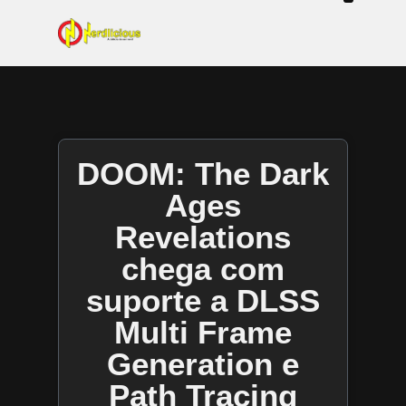
Even
Mangás / Livros /
Tecn
Filmes & Sé
Ga
DOOM: The Dark
Ages
Revelations
chega com
suporte a DLSS
Multi Frame
Generation e
Path Tracing