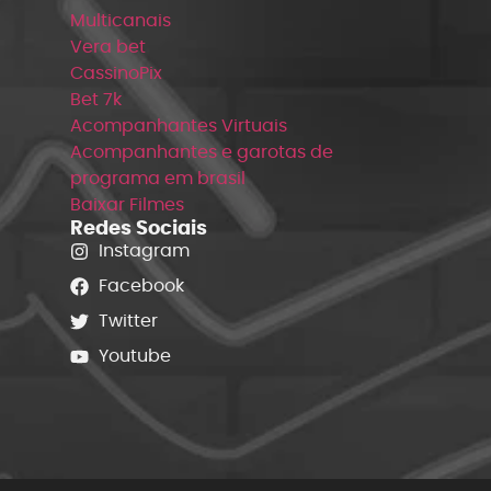
Multicanais
Vera bet
CassinoPix
Bet 7k
Acompanhantes Virtuais
Acompanhantes e garotas de
programa em brasil
Baixar Filmes
Redes Sociais
Instagram
Facebook
Twitter
Youtube