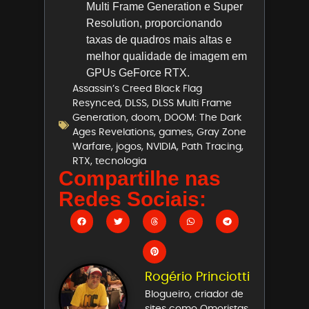
Multi Frame Generation e Super
Resolution, proporcionando
taxas de quadros mais altas e
melhor qualidade de imagem em
GPUs GeForce RTX.
Assassin’s Creed Black Flag
Resynced
,
DLSS
,
DLSS Multi Frame
Generation
,
doom
,
DOOM: The Dark
Ages Revelations
,
games
,
Gray Zone
Warfare
,
jogos
,
NVIDIA
,
Path Tracing
,
RTX
,
tecnologia
Compartilhe nas
Redes Sociais:
Rogério Princiotti
Blogueiro, criador de
sites como Omoristas,