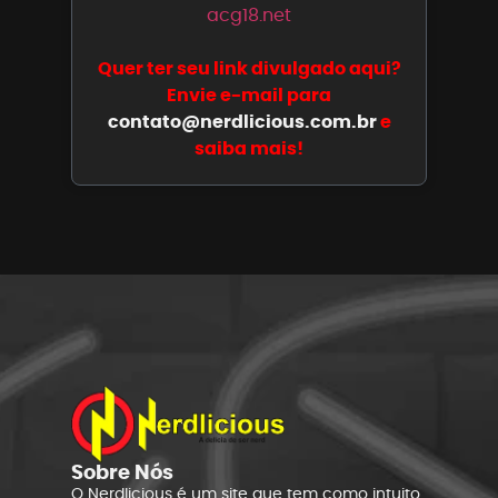
acg18.net
Quer ter seu link divulgado aqui?
Envie e-mail para
contato@nerdlicious.com.br
e
saiba mais!
Sobre Nós
O Nerdlicious é um site que tem como intuito