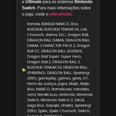
e
Ultimate
para os sistemas
Nintendo
Switch
. Para mais informações sobre
site
oficial
o jogo, visite o
.
bandai
,
BANDAI NAMCO
,
Boo
,
BUDOKAI
,
BUDOKAI TENKAICHI
,
cell
,
Chunsoft
,
daima
,
DLC
,
Dragon Ball
,
DRAGON BALL DAIMA
,
DRAGON BALL
DAIMA: CHARACTER PACK 2
,
Dragon
Ball GT
,
DRAGON BALL LEGENDS
,
Dragon Ball Super: Super Hero
,
Dragon Ball Z
,
DRAGON BALL Z:
BUDOKAI TENKAICHI
,
DRAGON BALL:
SPARKING!
,
DRAGON BALL: Sparking!
ZERO
,
gameplay
,
games
,
geek
,
GT
,
Herói da Justiça
,
jogos
,
Majin
,
Majin
Boo
,
NAMCO
,
Namekusei
,
ndroides
,
nerd
,
Nerdlicious
,
nintendo
,
Nintendo
Switch
,
Nintendo Switch 2
,
SAGA
,
saga Boo
,
Saiyajin
,
Shallot
,
Sparking!
ZERO
,
Spike
,
Spike Chunsoft
,
Switch
,