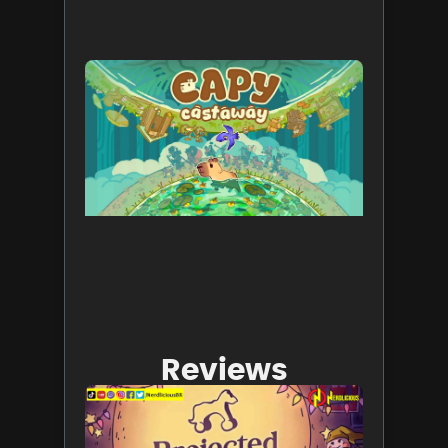
Capy
Castawa
o cozy
game q
você
precisa
conhece
já está
disponív
no Stea
6 de agost
de 2026
Leia mais 
Reviews
Projecte
Dreams:
Um jogo