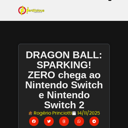
Even
Mangás / Livros /
Tecn
Filmes & Sé
Ga
DRAGON BALL:
SPARKING!
ZERO chega ao
Nintendo Switch
e Nintendo
Switch 2
Rogério Princiotti
14/11/2025