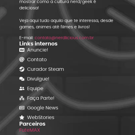
mostrar como a cultura nerd/geek é
deliciosa!
Veja aqui tudo aquilo que te interessa, desde
games, animes até filmes e livros!
E-mail:
contato@nerdlicious.com.br
Links internos
Anuncie!
Contato
Curador Steam
Divulgue!
Equipe
Faça Parte!
Google News
WebStories
Parceiros
FuteMAX