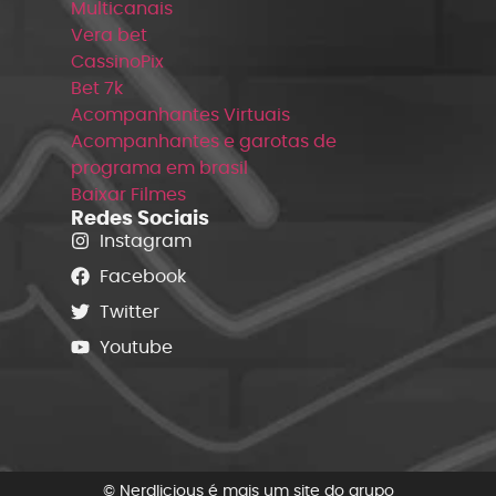
Multicanais
Vera bet
CassinoPix
Bet 7k
Acompanhantes Virtuais
Acompanhantes e garotas de
programa em brasil
Baixar Filmes
Redes Sociais
Instagram
Facebook
Twitter
Youtube
© Nerdlicious é mais um site do grupo