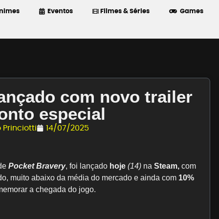
nimes
Eventos
Filmes & Séries
Games
lançado com novo trailer
onto especial
 Princiotti
14/07/2025
 de
Pocket Bravery
, foi lançado
hoje
(14)
na
Steam,
com
do, muito abaixo da média do mercado e ainda com
10%
emorar a chegada do jogo.