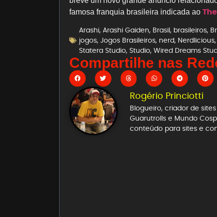
breve um novo grande anúncio relacionado 
The
famosa franquia brasileira indicada ao
Arashi
,
Arashi Gaiden
,
Brasil
,
brasileiros
,
B
jogos
,
Jogos Brasileiros
,
nerd
,
Nerdlicious
Statera Studio
,
Studio
,
Wired Dreams Stud
Compartilhe nas Rede
Rogério Princiotti
Blogueiro, criador de sit
Guarutrolls e Mundo Cospl
conteúdo para sites e co