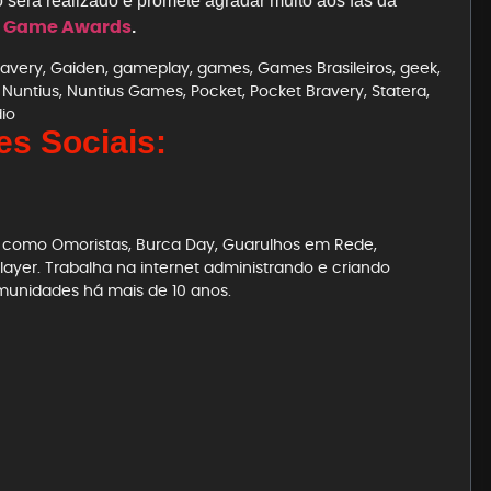
será realizado e promete agradar muito aos fãs da
 Game Awards
.
ravery
,
Gaiden
,
gameplay
,
games
,
Games Brasileiros
,
geek
,
,
Nuntius
,
Nuntius Games
,
Pocket
,
Pocket Bravery
,
Statera
,
io
s Sociais:
es como Omoristas, Burca Day, Guarulhos em Rede,
ayer. Trabalha na internet administrando e criando
munidades há mais de 10 anos.