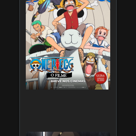
Filme
7 de
agosto
de 2026
Leia
mais »
Star War