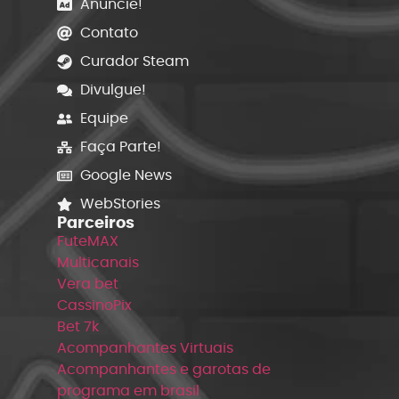
Anuncie!
Contato
Curador Steam
Divulgue!
Equipe
Faça Parte!
Google News
WebStories
Parceiros
FuteMAX
Multicanais
Vera bet
CassinoPix
Bet 7k
Acompanhantes Virtuais
Acompanhantes e garotas de
programa em brasil