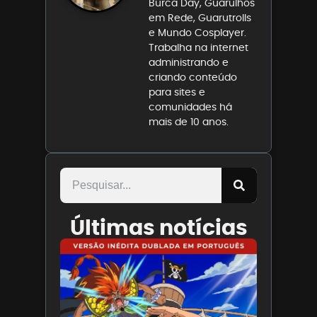
Burca Day, Guarulhos
em Rede, Guarutrolls
e Mundo Cosplayer.
Trabalha na internet
administrando e
criando conteúdo
para sites e
comunidades há
mais de 10 anos.
Últimas notícias
Paris
Filmes
divulga
trailer
de ONE
PIECE O