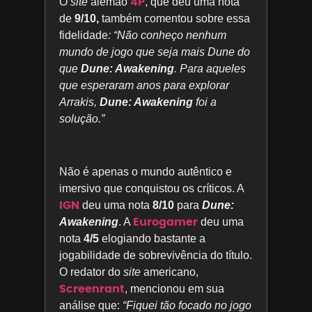
4P
O
site
alemão
, que deu uma nota
de
9/10,
também comentou sobre essa
fidelidade
: “Não conheço nenhum
mundo de jogo que seja mais Dune do
que
Dune: Awakening
. Para aqueles
que esperaram anos para explorar
Arrakis,
Dune: Awakening
foi a
solução.”
Não é apenas o mundo autêntico e
imersivo que conquistou os críticos. A
IGN
deu uma nota
8/10
para
Dune:
Eurogamer
Awakening
. A
deu uma
nota
4/5
elogiando bastante a
jogabilidade de sobrevivência do título.
O redator do
site
americano,
Screenrant
, mencionou em sua
análise que:
“Fiquei tão focado no jogo