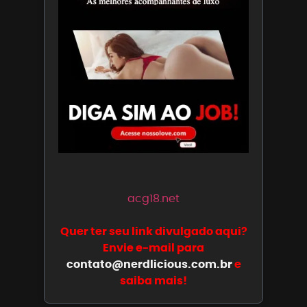
acg18.net
Quer ter seu link divulgado aqui?
Envie e-mail para
contato@nerdlicious.com.br
e
saiba mais!