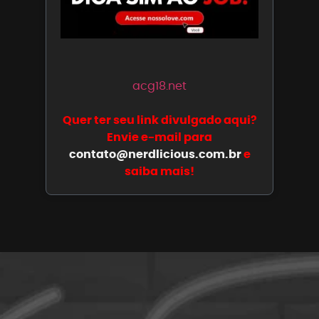
acg18.net
Quer ter seu link divulgado aqui?
Envie e-mail para
contato@nerdlicious.com.br
e
saiba mais!