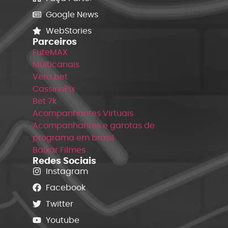
Google News
WebStories
Parceiros
FuteMAX
Multicanais
Vera bet
CassinoPix
Bet 7k
Acompanhantes Virtuais
Acompanhantes e garotas de
programa em brasil
Baixar Filmes
Redes Sociais
Instagram
Facebook
Twitter
Youtube