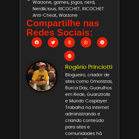
Warzone
,
games
,
jogos
,
nerd
,
Nerdlicious
,
RICOCHET
,
RICOCHET
Anti-Cheat
,
Warzone
Compartilhe nas
Redes Sociais:
Rogério Princiotti
Blogueiro, criador de
sites como Omoristas,
Burca Day, Guarulhos
em Rede, Guarutrolls
e Mundo Cosplayer.
Trabalha na internet
administrando e
criando conteúdo
para sites e
comunidades há