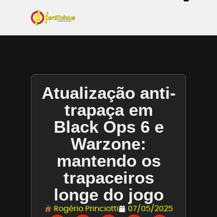
Even
Mangás / Livros /
Tecn
Filmes & Sé
Ga
Atualização anti-
trapaça em
Black Ops 6 e
Warzone:
mantendo os
trapaceiros
longe do jogo
Rogério Princiotti
07/05/2025