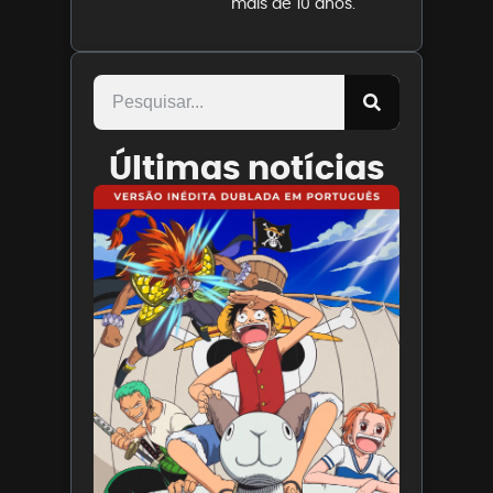
mais de 10 anos.
Últimas notícias
Paris
Filmes
divulga
trailer
de ONE
PIECE O
Filme
7 de
agosto
de 2026
Leia
mais »