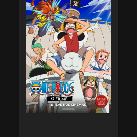
divulga
trailer
de ONE
PIECE O
Filme
7 de
agosto
de 2026
Leia
mais »