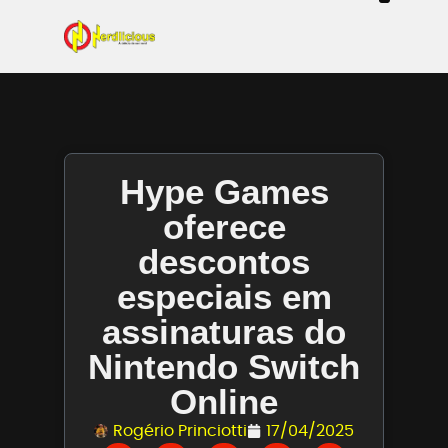
Even
Mangás / Livros /
Tecn
Filmes & Sé
Ga
Hype Games
oferece
descontos
especiais em
assinaturas do
Nintendo Switch
Online
Rogério Princiotti
17/04/2025