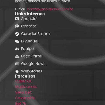
games, animes até filmes e livros!
E-mail:
contato@nerdlicious.com.br
Links internos
Anuncie!
Contato
Curador Steam
Divulgue!
Equipe
Faça Parte!
Google News
WebStories
Parceiros
FuteMAX
Multicanais
Vera bet
CassinoPix
Bet 7k