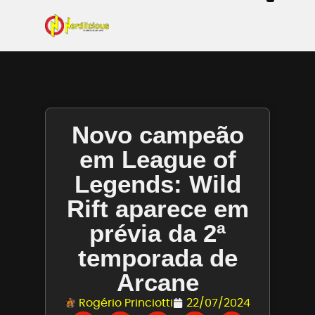
Even
Mangás / Livros /
Tecn
Filmes & Sé
Ga
Novo campeão
em League of
Legends: Wild
Rift aparece em
prévia da 2ª
temporada de
Arcane
Rogério Princiotti
22/07/2024