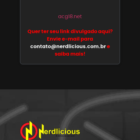
acg18.net
Quer ter seu link divulgado aqui?
Envie e-mail para
contato@nerdlicious.com.br
e
saiba mais!