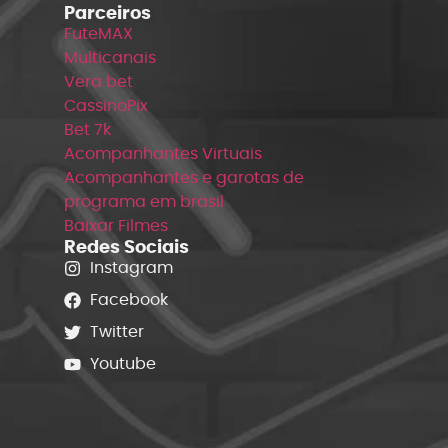
Parceiros
FuteMAX
Multicanais
Vera bet
CassinoPix
Bet 7k
Acompanhantes Virtuais
Acompanhantes e garotas de
programa em brasil
Baixar Filmes
Redes Sociais
Instagram
Facebook
Twitter
Youtube