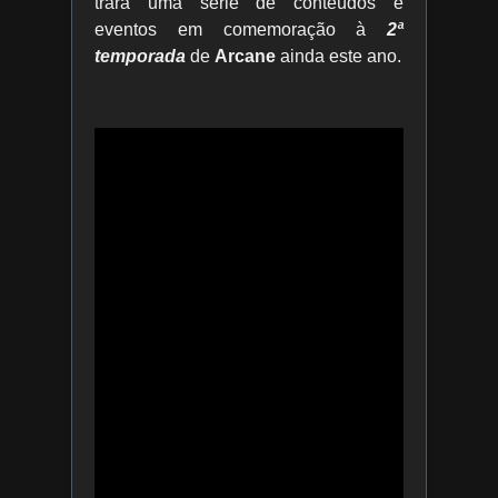
trará uma série de conteúdos e
eventos em comemoração à
2ª
temporada
de
Arcane
ainda este ano.