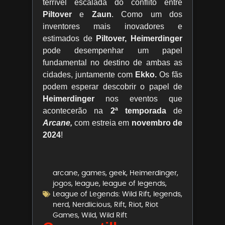
terrível escalada do conflito entre
Piltover
e
Zaun
. Como um dos
inventores mais inovadores e
estimados de
Piltover, Heimerdinger
pode desempenhar um papel
fundamental no destino de ambas as
cidades, juntamente com
Ekko.
Os fãs
podem esperar descobrir o papel de
Heimerdinger
nos eventos que
acontecerão na
2ª temporada
de
Arcane,
com estreia em
novembro de
2024
!
arcane
,
games
,
geek
,
Heimerdinger
,
jogos
,
league
,
league of legends
,
League of Legends: Wild Rift
,
legends
,
nerd
,
Nerdlicious
,
Rift
,
Riot
,
Riot
Games
,
Wild
,
Wild Rift