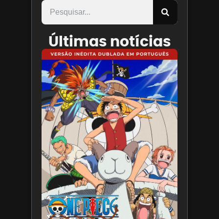
Últimas notícias
Paris
Filmes
divulga
trailer
de ONE
PIECE O
Filme
7 de
agosto
de 2026
Leia
mais »