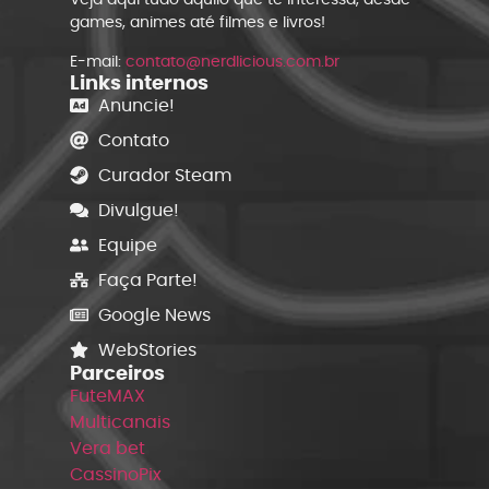
games, animes até filmes e livros!
E-mail:
contato@nerdlicious.com.br
Links internos
Anuncie!
Contato
Curador Steam
Divulgue!
Equipe
Faça Parte!
Google News
WebStories
Parceiros
FuteMAX
Multicanais
Vera bet
CassinoPix