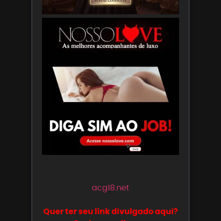
acg18.net
Quer ter seu link divulgado aqui?