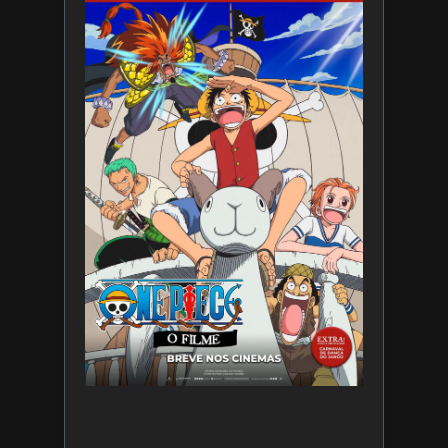
Filmes
divulga
trailer
de ONE
PIECE O
Filme
7 de
agosto
de 2026
Leia
mais »