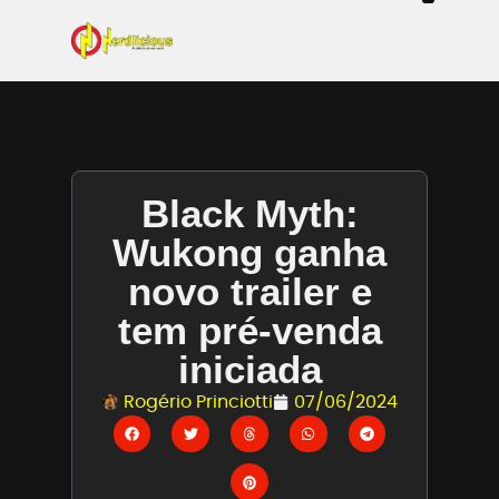
Even
Mangás / Livros /
Tecn
Filmes & Sé
Ga
Black Myth:
Wukong ganha
novo trailer e
tem pré-venda
iniciada
Rogério Princiotti
07/06/2024