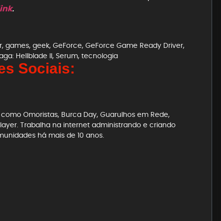
link
.
r
,
games
,
geek
,
GeForce
,
GeForce Game Ready Driver
,
ga: Hellblade II
,
Serum
,
tecnologia
s Sociais:
es como Omoristas, Burca Day, Guarulhos em Rede,
ayer. Trabalha na internet administrando e criando
munidades há mais de 10 anos.