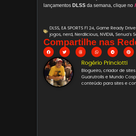
lançamentos
DLSS
da semana, clique no
DLSS
,
EA SPORTS F1 24
,
Game Ready Drive
jogos
,
nerd
,
Nerdlicious
,
NVIDIA
,
Senua’s Sa
Compartilhe nas Rede
Rogério Princiotti
Blogueiro, criador de sit
Guarutrolls e Mundo Cospl
conteúdo para sites e co