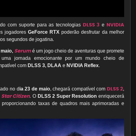
DLSS 3
NVIDIA
do com suporte para as tecnologias
e
os jogadores
GeForce RTX
poderão desfrutar da melhor
os segundos de jogatina.
Serum
 maio,
é um jogo cheio de aventuras que promete
 e uma jornada emocionante por um mundo cheio de
ompatível com
DLSS 3, DLAA
e
NVIDIA Reflex
.
DLSS 2
çado no d
ia 23 de maio
, chegará compatível com
,
Star Citizen
e
.
O
DLSS 2 Super Resolution
enriquecerá
, proporcionando taxas de quadros mais aprimoradas e