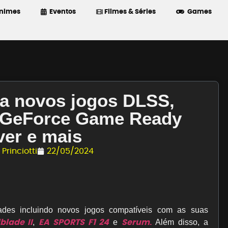
nimes
Eventos
Filmes & Séries
Games
a novos jogos DLSS,
 GeForce Game Ready
ver e mais
Princiotti
22/05/2024
des incluindo novos jogos compatíveis com as suas
blade II
EA SPORTS F1 24
Serum
.
,
e
Além disso, a