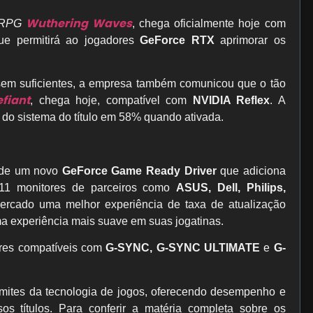
Wuthering Waves
RPG
, chega oficialmente hoje com
ue permitirá ao jogadores
GeForce RTX
aprimorar os
sem suficientes, a empresa também comunicou que o tão
fiant
, chega hoje, compatível com
NVIDIA Reflex
. A
a do sistema do título em 58% quando ativada.
 de um novo
GeForce Game Ready Driver
que adiciona
1 monitores de parceiros como
ASUS, Dell, Philips,
rcado uma melhor experiência de taxa de atualização
ma experiência mais suave em suas jogatinas.
tores compatíveis com
G-SYNC, G-SYNC ULTIMATE
e
G-
imites da tecnologia de jogos, oferecendo desempenho e
sos títulos. Para conferir a matéria completa sobre os