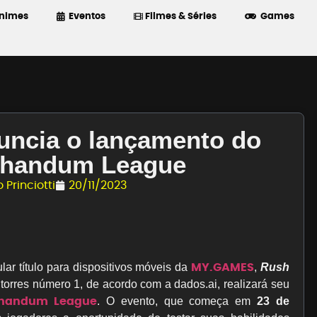
nimes
Eventos
Filmes & Séries
Games
uncia o lançamento do
Rhandum League
 Princiotti
20/11/2023
MY.GAMES
ular título para dispositivos móveis da
,
Rush
 torres número 1, de acordo com a dados.ai, realizará seu
Rhandum League
. O evento, que começa em
23 de