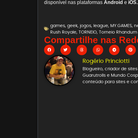
disponível nas plataformas
Android
e
iOS.
games
,
geek
,
jogos
,
league
,
MY.GAMES
,
n
Rush Royale
,
TORNEIO
,
Torneio Rhandum
Compartilhe nas Rede
Rogério Princiotti
Blogueiro, criador de sit
Guarutrolls e Mundo Cospl
conteúdo para sites e co