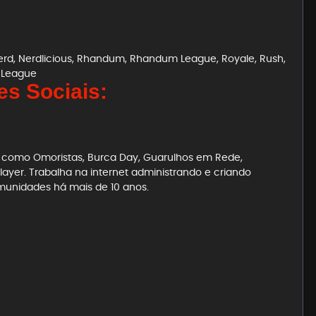
erd
,
Nerdlicious
,
Rhandum
,
Rhandum League
,
Royale
,
Rush
,
 League
s Sociais:
es como Omoristas, Burca Day, Guarulhos em Rede,
ayer. Trabalha na internet administrando e criando
munidades há mais de 10 anos.