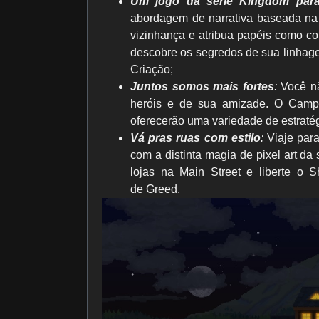
Um jogo da série Kingdom par
abordagem de narrativa baseada na
vizinhança e atribua papéis como co
descobre os segredos de sua linhage
Criação;
Juntos somos mais fortes
:
Você nã
heróis e de sua amizade. O Camp
oferecerão uma variedade de estratég
Vá pras ruas com estilo
:
Viaje para
com a distinta magia de pixel art da
lojas na Main Street e liberte o
de Greed.