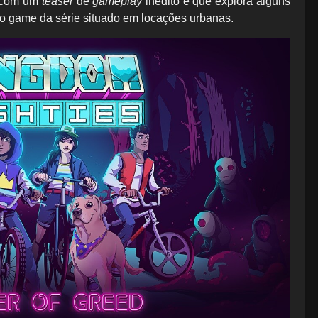
com um
teaser
de
gameplay
inédito e que explora alguns
iro game da série situado em locações urbanas.