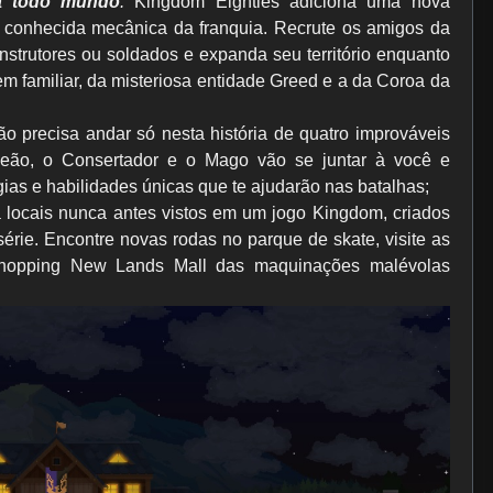
a todo mundo
:
Kingdom Eighties adiciona uma nova
 conhecida mecânica da franquia. Recrute os amigos da
nstrutores ou soldados e expanda seu território enquanto
m familiar, da misteriosa entidade Greed e a da Coroa da
o precisa andar só nesta história de quatro improváveis
eão, o Consertador e o Mago vão se juntar à você e
ias e habilidades únicas que te ajudarão nas batalhas;
 locais nunca antes vistos em um jogo Kingdom, criados
 série. Encontre novas rodas no parque de skate, visite as
 Shopping New Lands Mall das maquinações malévolas