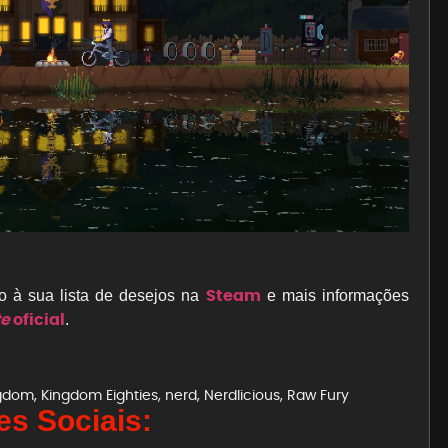
Steam
o à sua lista de desejos na
e mais informações
te
oficial
.
gdom
,
Kingdom Eighties
,
nerd
,
Nerdlicious
,
Raw Fury
s Sociais: