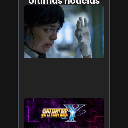
Últimas notícias
Insaciáv
chega
aos
cinemas
nesta
quinta
(6).
Confira
motivos
para
assistir!
5 de agost
de 2026
Leia mais 
SUPER
ROBOT
WARS Y
celebra
35 anos
da série