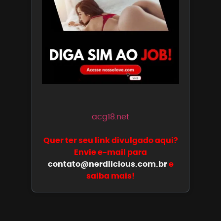
acg18.net
Quer ter seu link divulgado aqui?
Envie e-mail para
contato@nerdlicious.com.br
e
saiba mais!