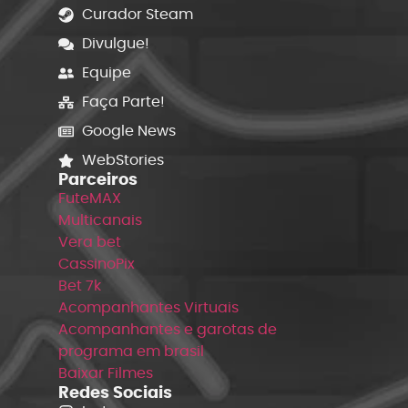
Curador Steam
Divulgue!
Equipe
Faça Parte!
Google News
WebStories
Parceiros
FuteMAX
Multicanais
Vera bet
CassinoPix
Bet 7k
Acompanhantes Virtuais
Acompanhantes e garotas de
programa em brasil
Baixar Filmes
Redes Sociais