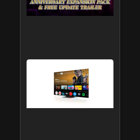
com nov
DLC, já
disponív
5 de agost
de 2026
Leia mais 
TCL é
pioneira
no
mercad
ao traze
o Gemini
para
Google
TV às
suas
mais
recentes
linhas d
TVs no