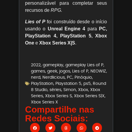
personalizável para completar seus
recursos de
RPG.
Lies of P
foi construído desde o início
usando o
Unreal Engine 4
para
PC,
PlayStation 4, PlayStation 5, Xbox
One
e
Xbox Series X|S
.
2022
,
gameplay
,
gameplay Lies of P
,
games
,
geek
,
jogos
,
Lies of P
,
NEOWIZ
,
nerd
,
Nerdlicious
,
PC
,
Pinóquio
,
PlayStation
,
Playstation 5
,
ps5
,
Round
8 Studio
,
séries
,
Simon
,
Xbox
,
Xbox
Series
,
Xbox Series S
,
Xbox Series S|X
,
Xbox Series X
Compartilhe nas
Redes Sociais: