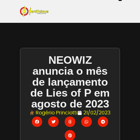
Even
Mangás / Livros /
Tecn
Filmes & Sé
Ga
NEOWIZ
anuncia o mês
de lançamento
de Lies of P em
agosto de 2023
Rogério Princiotti
21/02/2023