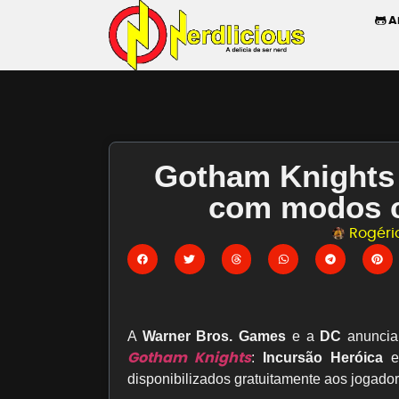
A
Gotham Knights 
com modos c
Rogério
A
Warner Bros. Games
e a
DC
anuncia
Gotham Knights
:
Incursão Heróica
disponibilizados gratuitamente aos jogador