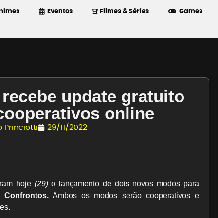
nimes
Eventos
Filmes & Séries
Games
recebe update gratuito
ooperativos online
 Princiotti
29/11/2022
ram hoje
(29)
o lançamento de dois novos modos para
e
Confrontos.
Ambos os modos serão cooperativos e
es.