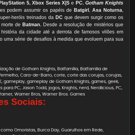
PlayStation 5, Xbox Series X|S
e
PC.
Gotham Knights
res podem assumir os papéis de
Batgirl
,
Asa Noturna
,
super-heróis treinados da
DC
que devem surgir como os
 morte de
Batman.
Desde a resolução de mistérios que
história da cidade até a derrota de famosos vilões em
rão uma série de desafios à medida que evoluem para sua
lização de Gotham Knights
,
Batfamília
,
Batfamília de
Vermelho
,
Cara-de-Barro
,
corte
,
corte das corujas
,
corujas
,
E
,
gameplay
,
gameplay de Gotham Knights
,
games
,
geek
,
s para PC
,
Jason Todd
,
jogos
,
Knights
,
nerd
,
Nerdlicious
,
PC
,
arner
,
Warner Bros
,
Warner Bros. Games
s Sociais:
es como Omoristas, Burca Day, Guarulhos em Rede,