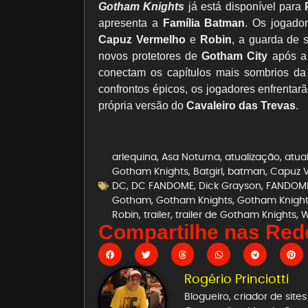
Gotham Knights
já está disponível para
apresenta a
Família Batman
. Os jogado
Capuz Vermelho
e
Robin
, a guarda de 
novos protetores de
Gotham City
após a
conectam os capítulos mais sombrios da 
confrontos épicos, os jogadores enfrenta
própria versão do
Cavaleiro das Trevas
.
arlequina
,
Asa Noturna
,
atualização
,
atua
Gotham Knights
,
Batgirl
,
batman
,
Capuz 
DC
,
DC FANDOME
,
Dick Grayson
,
FANDOM
Gotham
,
Gotham Knights
,
Gotham Knight
Robin
,
trailer
,
trailer de Gotham Knights
,
W
Compartilhe nas Rede
Rogério Princiotti
Blogueiro, criador de sit