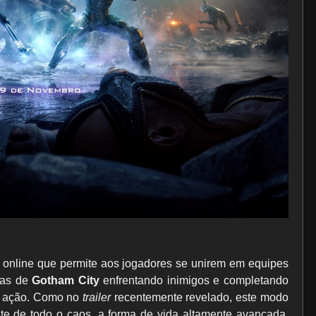
online que permite aos jogadores se unirem em equipes
zas de
Gotham City
enfrentando inimigos e completando
de ação. Como no
trailer
recentemente revelado, este modo
e de todo o caos, a forma de vida altamente avançada,