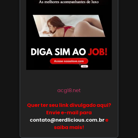
acg18.net
Quer ter seu link divulgado aqui?
Envie e-mail para
contato@nerdlicious.com.br
e
saiba mais!