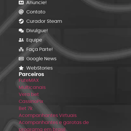
Anuncie!
Contato
Curador Steam
Divulgue!
Equipe
Faça Parte!
Google News
WebStories
Parceiros
FuteMAX
Multicanais
Vera bet
CassinoPix
Bet 7k
Acompanhantes Virtuais
Acompanhantes e garotas de
programa em brasil