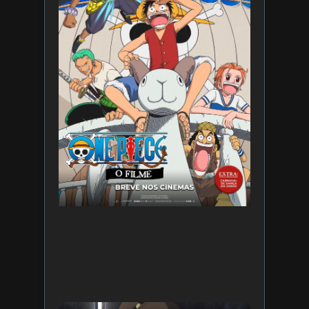
Filme
7 de
agosto
de 2026
Leia
mais »
Star War