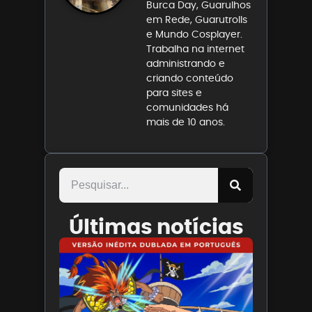
Burca Day, Guarulhos
em Rede, Guarutrolls
e Mundo Cosplayer.
Trabalha na internet
administrando e
criando conteúdo
para sites e
comunidades há
mais de 10 anos.
Últimas notícias
Paris
Filmes
divulga
trailer
de ONE
PIECE O