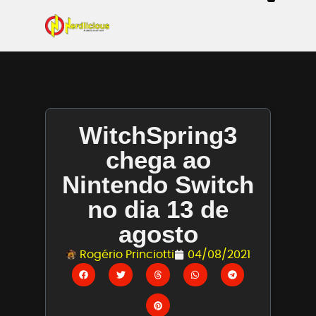
Even
Mangás / Livros /
Tecn
Filmes & Sé
Ga
WitchSpring3
chega ao
Nintendo Switch
no dia 13 de
agosto
Rogério Princiotti
04/08/2021