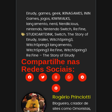
Eirudy
,
games
,
geek
,
IKINAGAMES
,
ININ
Games
,
jogos
,
KIWIWALKS
,
lançamento
,
nerd
,
Nerdlicious
,
nintendo
,
Nintendo Switch
,
Re:Fine
,
STUDIOARTDINK
,
Switch
,
The Story of
Eirudy
,
trailer
,
WitchSpring3
,
WitchSpring3 lançamento
,
WitchSpring3 Re:Fine
,
WitchSpring3
Re:Fine – The Story of Eirudy
Compartilhe nas
Redes Sociais:
Rogério Princiotti
Blogueiro, criador de
sites como Omoristas,