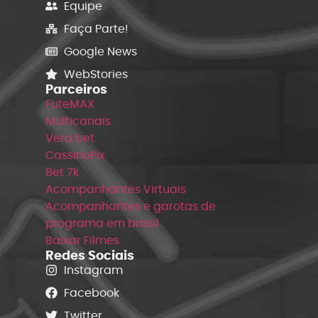
Equipe
Faça Parte!
Google News
WebStories
Parceiros
FuteMAX
Multicanais
Vera bet
CassinoPix
Bet 7k
Acompanhantes Virtuais
Acompanhantes e garotas de
programa em brasil
Baixar Filmes
Redes Sociais
Instagram
Facebook
Twitter