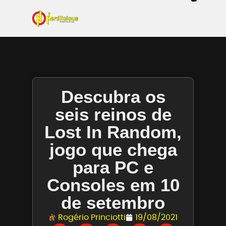
Even
Mangás / Livros /
Tecn
Filmes & Sé
Ga
Descubra os
seis reinos de
Lost In Random,
jogo que chega
para PC e
Consoles em 10
de setembro
Rogério Princiotti
19/08/2021