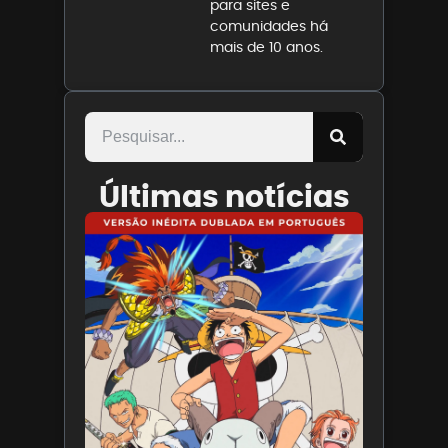
para sites e
comunidades há
mais de 10 anos.
Últimas notícias
Paris
Filmes
divulga
trailer
de ONE
PIECE O
Filme
7 de
agosto
de 2026
Leia