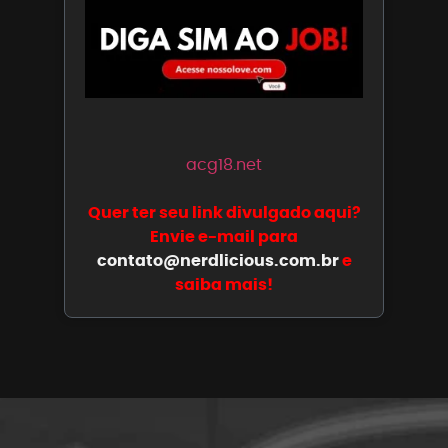
acg18.net
Quer ter seu link divulgado aqui?
Envie e-mail para
contato@nerdlicious.com.br
e
saiba mais!