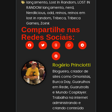
lançamento
,
Lost In Random
,
LOST IN
RANDOM lançamento
,
nerd
,
Nerdlicious
,
odd
,
reinos
,
reinos em
lost in random
,
Tribeca
,
Tribeca
Games
,
Zoink
Compartilhe nas
Redes Sociais:
Rogério Princiotti
Blogueiro, criador de
sites como Omoristas,
Burca Day, Guarulhos
em Rede, Guarutrolls
e Mundo Cosplayer.
Trabalha na internet
administrando e
criando conteúdo