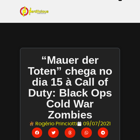
Even
Mangás / Livros /
Tecn
Filmes & Sé
Ga
“Mauer der
Toten” chega no
dia 15 à Call of
Duty: Black Ops
Cold War
Zombies
Rogério Princiotti
09/07/2021