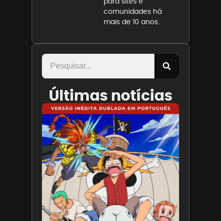
para sites e
comunidades há
mais de 10 anos.
Últimas notícias
Paris
Filmes
divulga
trailer
de ONE
PIECE O
Filme
7 de
agosto
de 2026
Leia
mais »