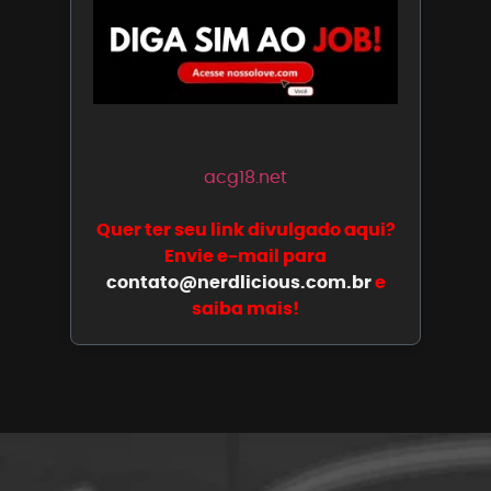
acg18.net
Quer ter seu link divulgado aqui?
Envie e-mail para
contato@nerdlicious.com.br
e
saiba mais!