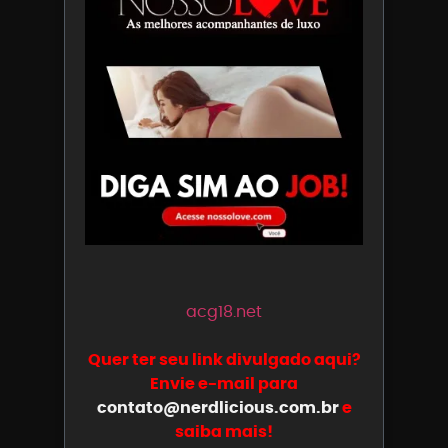
acg18.net
Quer ter seu link divulgado aqui?
Envie e-mail para
contato@nerdlicious.com.br
e
saiba mais!