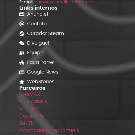
E-mail:
contato@nerdlicious.com.br
Links internos
Anuncie!
Contato
Curador Steam
Divulgue!
Equipe
Faça Parte!
Google News
WebStories
Parceiros
FuteMAX
Multicanais
Vera bet
CassinoPix
Bet 7k
Acompanhantes Virtuais