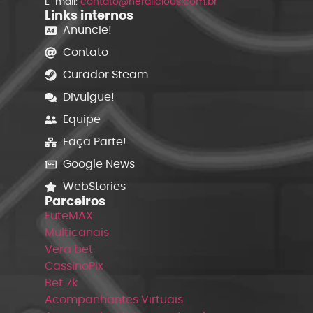
E-mail:
contato@nerdlicious.com.br
Links internos
Anuncie!
Contato
Curador Steam
Divulgue!
Equipe
Faça Parte!
Google News
WebStories
Parceiros
FuteMAX
Multicanais
Vera bet
CassinoPix
Bet 7k
Acompanhantes Virtuais