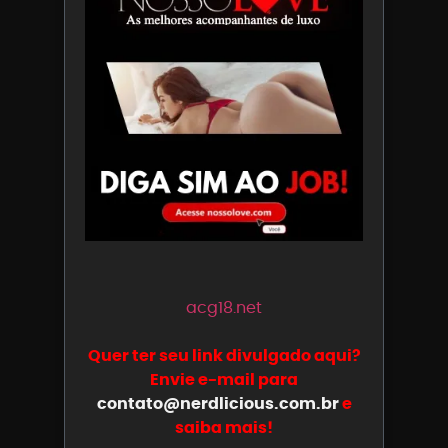
acg18.net
Quer ter seu link divulgado aqui?
Envie e-mail para
contato@nerdlicious.com.br
e
saiba mais!