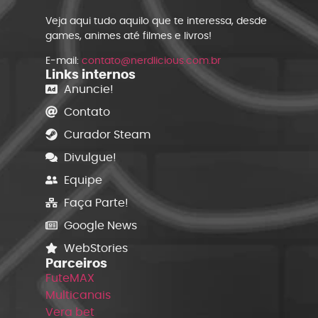
Veja aqui tudo aquilo que te interessa, desde
games, animes até filmes e livros!
E-mail:
contato@nerdlicious.com.br
Links internos
Anuncie!
Contato
Curador Steam
Divulgue!
Equipe
Faça Parte!
Google News
WebStories
Parceiros
FuteMAX
Multicanais
Vera bet