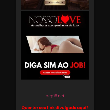
acg18.net
Quer ter seu link divulgado aqui?