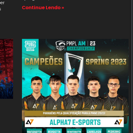
er
Continue Lendo »
s